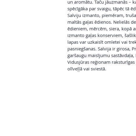
un aromātu. Taču jāuzmanās – kal
spēcīgāka par svaigu, tāpēc tā ē
Salviju izmanto, piemēram, truša,
maltās gaļas ēdienos. Nelielās dev
ēdieniem, mērcēm, siera, kopā a
izmanto gaļas konserviem, šašlik
lapas var uzkaisīt omletei vai tre
pasniegšanas. Salvija ir girosa, 
garšaugu maisījumu sastāvdaļa, 
Vidusjūras reģionam raksturīgas 
olīveļļā vai sviestā.