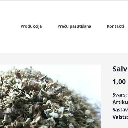
x.lv
P - Pk. 9:00 - 17:00, S - 9:00 - 14:00, Sv. - slēgts
Produkcija
Preču pasūtīšana
Kontakti
Salv
1,00
Svars:
Artiku
Sastāv
Valsts: