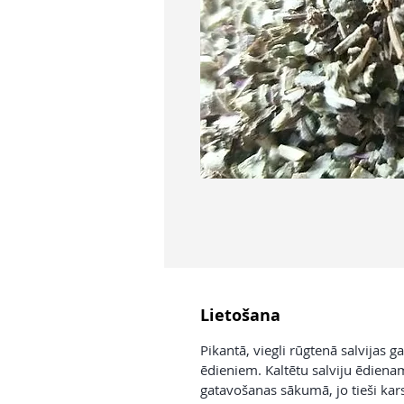
Lietošana
Pikantā, viegli rūgtenā salvijas g
ēdieniem. Kaltētu salviju ēdiena
gatavošanas sākumā, jo tieši karsē