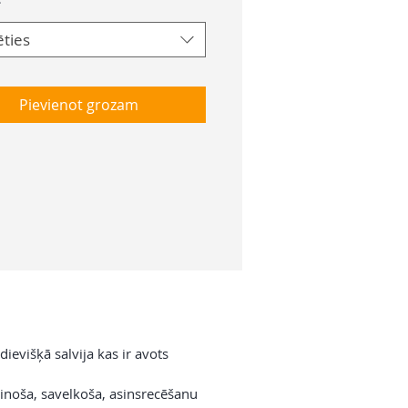
*
ēties
Pievienot grozam
ievišķā salvija kas ir avots
erinoša, savelkoša, asinsrecēšanu