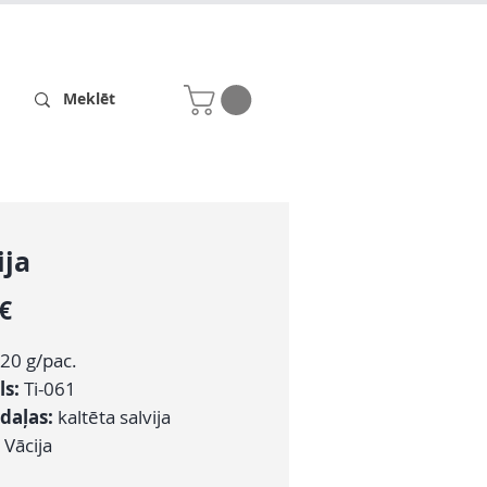
Receptes
Par mums
ija
Cena
 €
20 g/pac.
ls:
Ti-061
daļas:
kaltēta salvija
Vācija