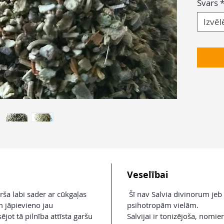
Svars
Izvēl
Veselībai
arša labi sader ar cūkgaļas
Šī nav Salvia divinorum jeb d
m jāpievieno jau
psihotropām vielām.
jot tā pilnība attīsta garšu
Salvijai ir tonizējoša, nomi