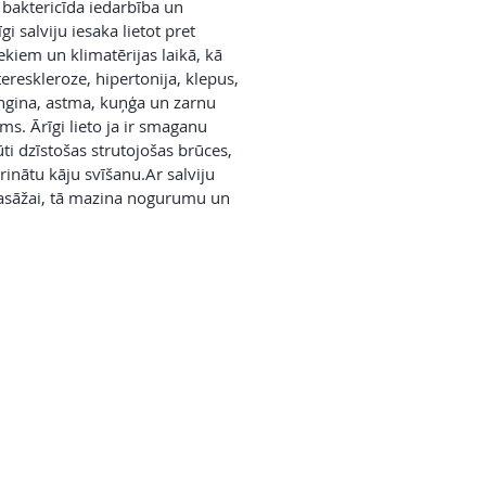
 baktericīda iedarbība un
gi salviju iesaka lietot pret
kiem un klimatērijas laikā, kā
atereskleroze, hipertonija, klepus,
ngina, astma, kuņģa un zarnu
ms. Ārīgi lieto ja ir smaganu
ti dzīstošas strutojošas brūces,
prinātu kāju svīšanu.Ar salviju
asāžai, tā mazina nogurumu un