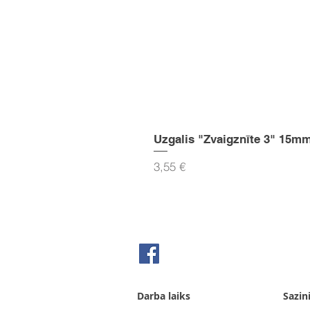
Uzgalis "Zvaigznīte 3" 15m
Cena
3,55 €
Seko mums Facebook
Darba laiks
Sazin