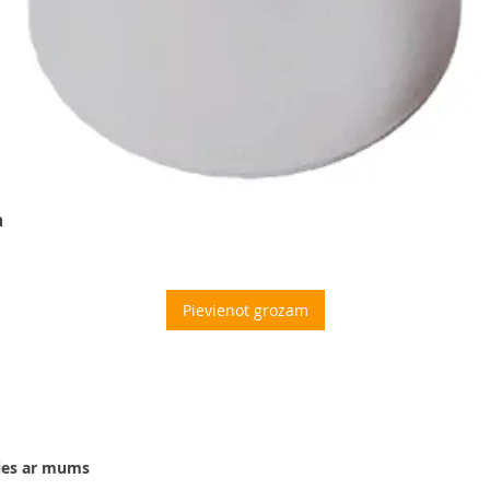
m
Pievienot grozam
ies ar mums