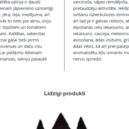
tēta salvija ir daudz
veicinoša, sāpes remdējoša,
dienam jāpievieno uzmanīgi.
pretaudzēju aktivitāte. Iekšķī
 jēra, teļa, medījuma, arī
svīšanu tuberkulozes slimnie
ās to lieto pie aknu, zivju
arī tad ja ir galvas reiboņi, 
r sīpoliem un tomātiem
elpošanas ceļu iekaisums, a
am. Kaltētas, saberztas
iekaisumi, caureja, meteoris
knai gaļai tieši pirms
asiņošana, ādas izsitumi, grū
Provansas un dažu citu
ādas vēzis, kā arī pret pasti
Lai piešķirtu ēdienam
aromatizētu eļļu izmanto m
nianses, salviju pasautē
nervu spriedzi.
Līdzīgi produkti