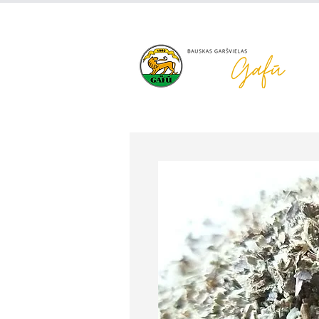
+371 63 922 465
gafu@inbo