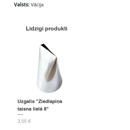
Valsts:
Vācija
Līdzīgi produkti
Uzgalis "Ziedlapiņa
Uzgalis "Zvaigznīte
taisna lielā 8"
15mm
Cena
Cena
3,55 €
3,55 €