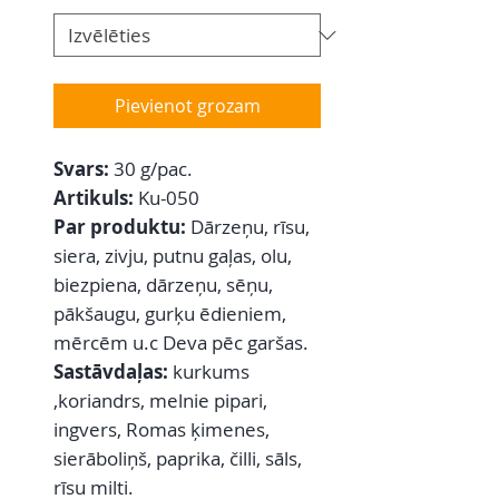
Pievienot grozam
Svars:
30 g/pac.
Artikuls:
Ku-050
Par produktu:
Dārzeņu, rīsu,
siera, zivju, putnu gaļas, olu,
biezpiena, dārzeņu, sēņu,
pākšaugu, gurķu ēdieniem,
mērcēm u.c Deva pēc garšas.
Sastāvdaļas:
kurkums
,koriandrs, melnie pipari,
ingvers, Romas ķimenes,
sierāboliņš, paprika, čilli, sāls,
rīsu milti.