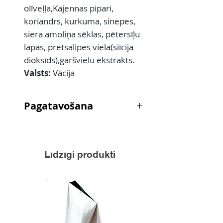
olīveļļa,Kajennas pipari,
koriandrs, kurkuma, sinepes,
siera amoliņa sēklas, pētersīļu
lapas, pretsalipes viela(siīcija
dioksīds),garšvielu ekstrakts.
Valsts:
Vācija
Pagatavošana
Gaļu grillē,sautē vai cep
cepeškrāsnī .
Deva uz 1kg gaļas-20g garšvielas,
Līdzīgi produkti
5 ēd. kar. eļļa.Samaisa un marinē
5-24 st.