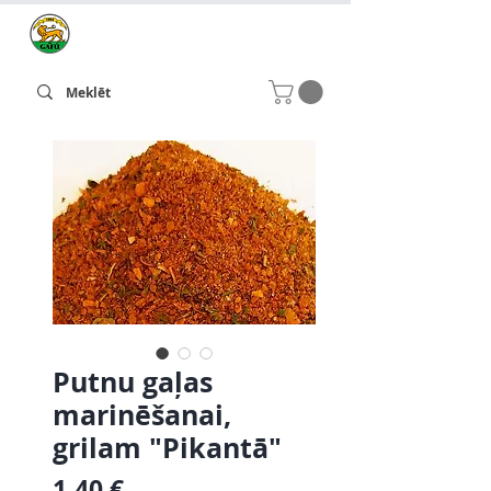
Putnu gaļas
marinēšanai,
grilam "Pikantā"
Cena
1,40 €