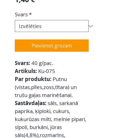
Svars
*
Pievienot grozam
Svars:
40 g/pac.
Artikuls:
Ku-075
Par produktu:
Putnu
(vistas,pīles,zoss,tītara) un
trušu gaļas marinēšanai.
Sastāvdaļas:
sāls, sarkanā
paprika, ķiploki, cukurs,
kukurūzas milti, melnie pipari,
sīpoli, burkāni, jūras
sāls(4,8%),rozmarīns,