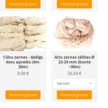
Pievienot grozam
Pievienot grozam
Cūku zarnas - dabīgs
Aitu zarnas sālītas Ø
desu apvalks (4m-
22-24 mm (bunte
20m)
~90m)
Cena
Cena
0,50 €
32,50 €
Garums
Pievienot grozam
Pievienot grozam