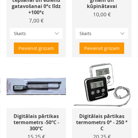
cepšanai un ēdienu
grilam un
gatavošanai 0°c līdz
kūpinātavai
+100°c
Cena
10,00 €
Cena
7,00 €
Skaits
Skaits
Pievienot grozam
Pievienot grozam
Digitālais pārtikas
Digitālais pārtikas
termometrs -50ºC -
termometrs 0° - 250 °
300ºC
C
Cena
Cena
15,25 €
20,25 €