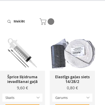
Receptes
Par mums
Šprice šķidruma
Elastīgs gaļas siets
ievadīšanai gaļā
14/28/2
Cena
Cena
9,60 €
0,80 €
Skaits
Garums