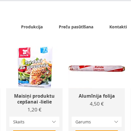
x.lv
P - Pk. 9:00 - 17:00, S - 9:00 - 14:00, Sv. - slēgts
Produkcija
Preču pasūtīšana
Kontakti
Maisiņi produktu
Alumīnija folija
cepšanai -lielie
Cena
4,50 €
Cena
1,20 €
Skaits
Garums