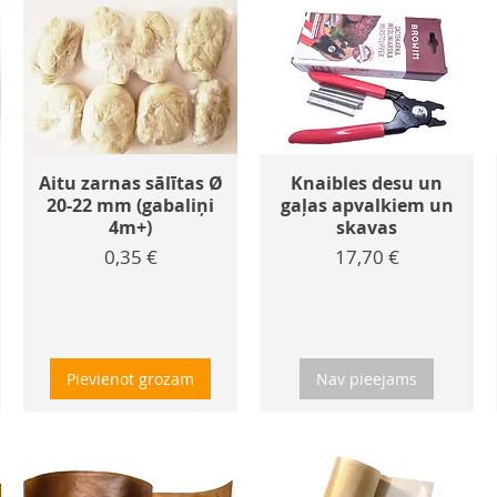
Aitu zarnas sālītas Ø
Knaibles desu un
20-22 mm (gabaliņi
gaļas apvalkiem un
4m+)
skavas
Cena
Cena
0,35 €
17,70 €
Pievienot grozam
Nav pieejams