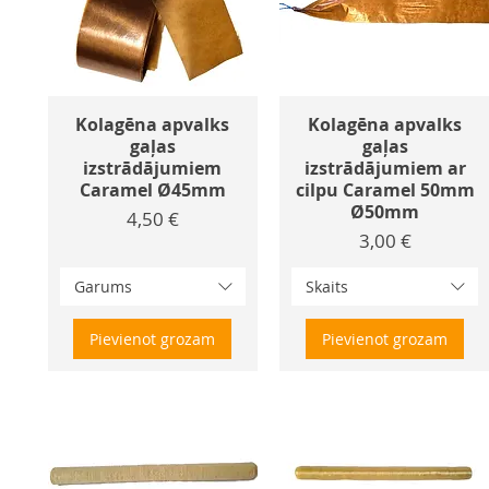
Kolagēna apvalks
Kolagēna apvalks
gaļas
gaļas
izstrādājumiem
izstrādājumiem ar
Caramel Ø45mm
cilpu Caramel 50mm
Ø50mm
Cena
4,50 €
Cena
3,00 €
Garums
Skaits
Pievienot grozam
Pievienot grozam