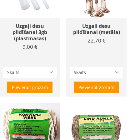
Uzgaļi desu
Uzgaļi desu
pildīšanai 3gb
pildīšanai (metāla)
(plastmasas)
Cena
22,70 €
Cena
9,00 €
Skaits
Skaits
Pievienot grozam
Pievienot grozam