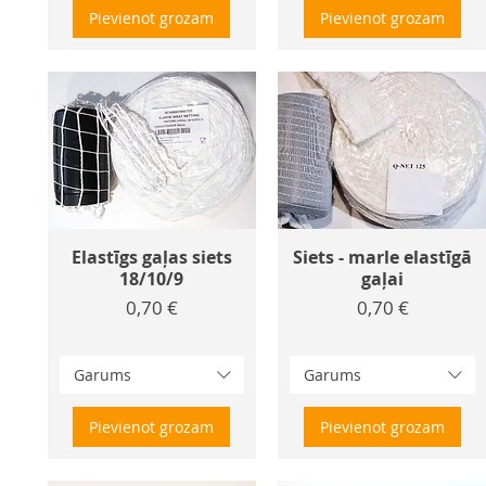
Pievienot grozam
Pievienot grozam
Elastīgs gaļas siets
Siets - marle elastīgā
18/10/9
gaļai
Cena
Cena
0,70 €
0,70 €
Garums
Garums
Pievienot grozam
Pievienot grozam