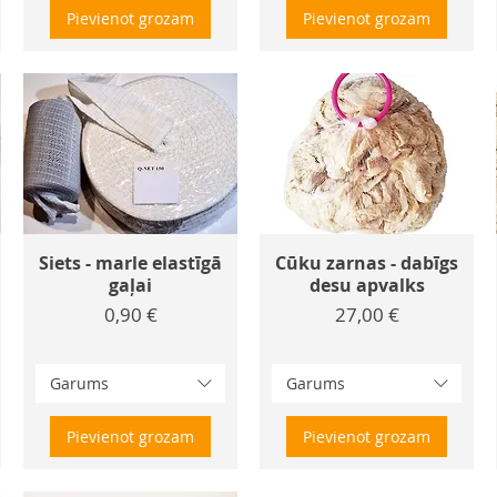
Pievienot grozam
Pievienot grozam
Siets - marle elastīgā
Cūku zarnas - dabīgs
gaļai
desu apvalks
Cena
Cena
0,90 €
27,00 €
Garums
Garums
Pievienot grozam
Pievienot grozam