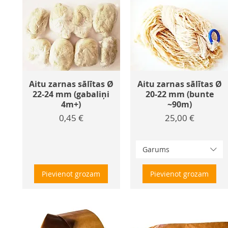
Aitu zarnas sālītas Ø
Aitu zarnas sālītas Ø
22-24 mm (gabaliņi
20-22 mm (bunte
4m+)
~90m)
Cena
Cena
0,45 €
25,00 €
Garums
Pievienot grozam
Pievienot grozam