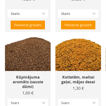
Skaits
Skaits
Pievienot grozam
Pievienot grozam
Kūpinājuma
Kotletēm, maltai
aromāts (sausie
gaļai, mājas desai
dūmi)
Cena
1,30 €
Cena
1,00 €
Svars
Svars