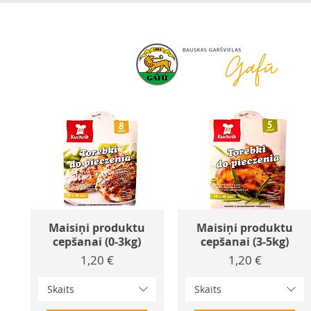
+371 63 922 465
gafu@inbo
Maisiņi produktu
Maisiņi produktu
cepšanai (0-3kg)
cepšanai (3-5kg)
Cena
Cena
1,20 €
1,20 €
Skaits
Skaits