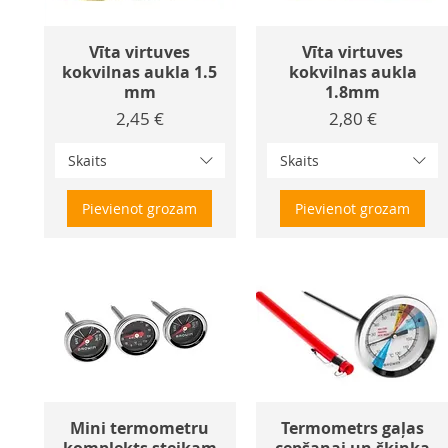
Vīta virtuves
Vīta virtuves
kokvilnas aukla 1.5
kokvilnas aukla
mm
1.8mm
Cena
Cena
2,45 €
2,80 €
Skaits
Skaits
Pievienot grozam
Pievienot grozam
Mini termometru
Termometrs gaļas