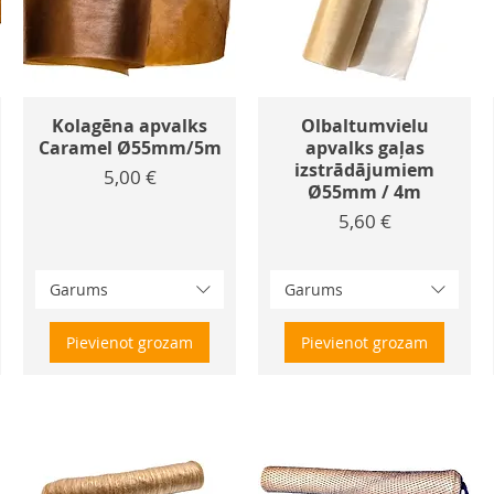
Kolagēna apvalks
Olbaltumvielu
Caramel Ø55mm/5m
apvalks gaļas
izstrādājumiem
Cena
5,00 €
Ø55mm / 4m
Cena
5,60 €
Garums
Garums
Pievienot grozam
Pievienot grozam