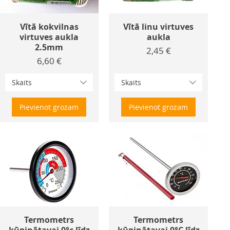
Vītā kokvilnas
Vītā linu virtuves
virtuves aukla
aukla
2.5mm
Cena
2,45 €
Cena
6,60 €
Skaits
Skaits
Pievienot grozam
Pievienot grozam
Termometrs
Termometrs