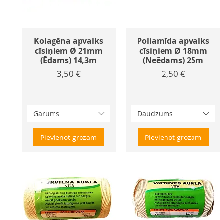
Kolagēna apvalks
Poliamīda apvalks
cīsiņiem Ø 21mm
cīsiņiem Ø 18mm
(Ēdams) 14,3m
(Neēdams) 25m
Cena
Cena
3,50 €
2,50 €
Garums
Daudzums
Pievienot grozam
Pievienot grozam