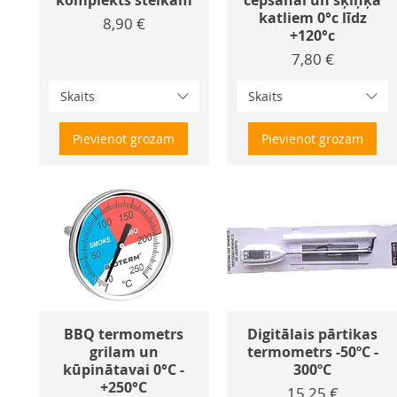
komplekts steikam
cepšanai un šķiņķa
katliem 0°c līdz
Cena
8,90 €
+120°c
Cena
7,80 €
Skaits
Skaits
Pievienot grozam
Pievienot grozam
BBQ termometrs
Digitālais pārtikas
grilam un
termometrs -50ºC -
kūpinātavai 0°C -
300ºC
+250°C
Cena
15,25 €