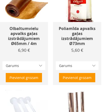
Olbaltumvielu
Poliamīda apvalks
apvalks gaļas
gaļas
izstrādājumiem
izstrādājumiem
Ø65mm / 4m
Ø73mm
Cena
Cena
6,90 €
5,60 €
Garums
Garums
Pievienot grozam
Pievienot grozam