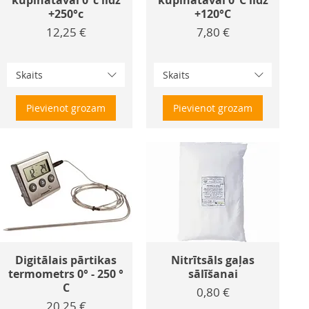
kūpinātavai 0°c līdz
kūpinātavai 0°C līdz
+250°c
+120°C
Cena
Cena
12,25 €
7,80 €
Skaits
Skaits
Pievienot grozam
Pievienot grozam
Digitālais pārtikas
Nitrītsāls gaļas
termometrs 0° - 250 °
sālīšanai
C
Cena
0,80 €
Cena
20,25 €