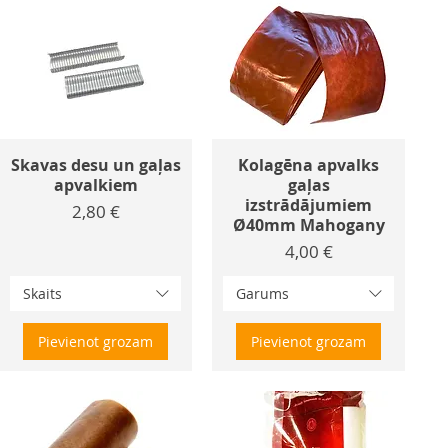
Skavas desu un gaļas
Kolagēna apvalks
apvalkiem
gaļas
izstrādājumiem
Cena
2,80 €
Ø40mm Mahogany
Cena
4,00 €
Skaits
Garums
Pievienot grozam
Pievienot grozam