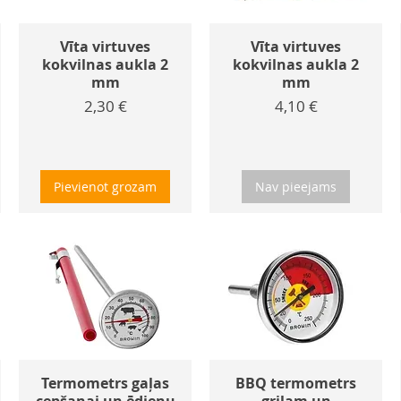
Vīta virtuves
Vīta virtuves
kokvilnas aukla 2
kokvilnas aukla 2
mm
mm
Cena
Cena
2,30 €
4,10 €
Pievienot grozam
Nav pieejams
Termometrs gaļas
BBQ termometrs