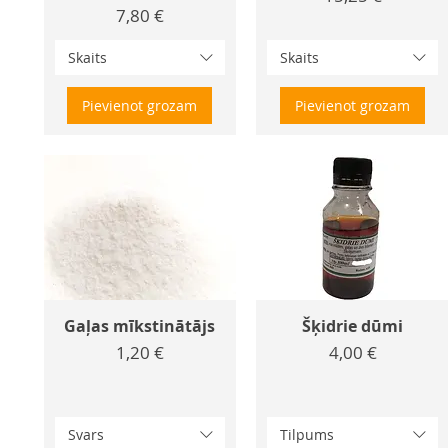
Cena
7,80 €
Skaits
Skaits
Pievienot grozam
Pievienot grozam
Gaļas mīkstinātājs
Šķidrie dūmi
Cena
Cena
1,20 €
4,00 €
Svars
Tilpums