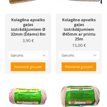
Kolagēna apvalks
Kolagēna apvalks
gaļas
gaļas
izstrādājumiem Ø
izstrādājumiem
32mm (Ēdams) 8m
Ø45mm ar printu
25m
Cena
3,90 €
Cena
15,00 €
Garums
Garums
Pievienot grozam
Pievienot grozam