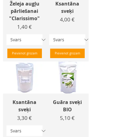
Želeja augļu
Ksantāna
pārliešanai
sveķi
"Clarissimo"
Cena
4,00 €
Cena
1,40 €
Pievienot grozam
Pievienot grozam
Ksantāna
Guāra sveķi
sveķi
BIO
Cena
Cena
3,30 €
5,10 €