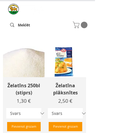
Želatīns 250bl
Želatīna
(stiprs)
plāksnītes
Cena
Cena
1,30 €
2,50 €
Pievienot grozam
Pievienot grozam