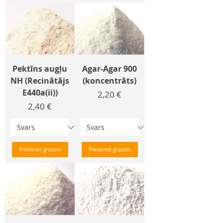
Pektīns augļu
Agar-Agar 900
NH (Recinātājs
(koncentrāts)
E440a(ii))
Cena
2,20 €
Cena
2,40 €
Pievienot grozam
Pievienot grozam