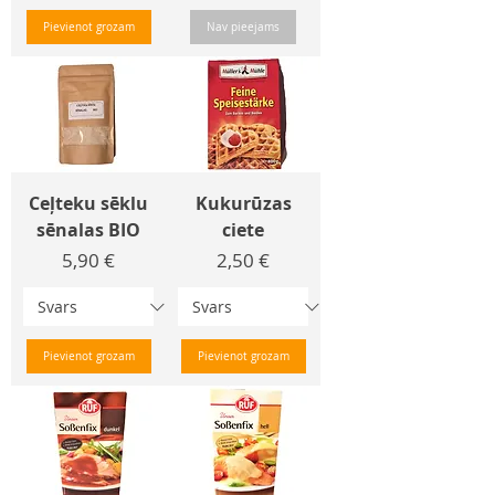
Pievienot grozam
Nav pieejams
Ceļteku sēklu
Kukurūzas
sēnalas BIO
ciete
Cena
Cena
5,90 €
2,50 €
Pievienot grozam
Pievienot grozam