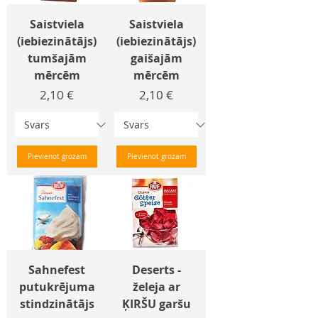
Saistviela
Saistviela
(iebiezinātājs)
(iebiezinātājs)
tumšajām
gaišajām
mērcēm
mērcēm
Cena
Cena
2,10 €
2,10 €
Pievienot grozam
Pievienot grozam
Sahnefest
Deserts -
putukrējuma
želeja ar
stindzinātājs
ĶIRŠU garšu