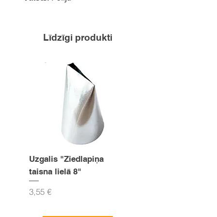
Līdzīgi produkti
Uzgalis "Ziedlapiņa
Uzgalis "Zvaigznīte
taisna lielā 8"
15mm
Cena
Cena
3,55 €
3,55 €