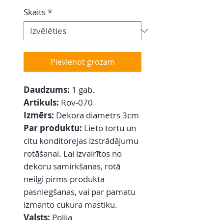
Skaits
*
Pievienot grozam
Daudzums:
1 gab.
Artikuls:
Rov-070
Izmērs:
Dekora diametrs 3cm
Par produktu:
Lieto tortu un
citu konditorejas izstrādājumu
rotāšanai. Lai izvairītos no
dekoru samirkšanas, rotā
neilgi pirms produkta
pasniegšanas, vai par pamatu
izmanto cukura mastiku.
Valsts:
Polija