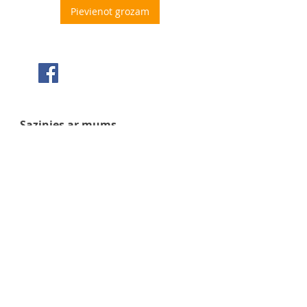
Pievienot grozam
Seko mums Facebook
Sazinies ar mums
+371 63 922 465
+371 29 351 920
gafu@inbox.lv
Kalna iela 7, Bauska
Darba laiks
Pirmdiena - 9:00 - 17:00
Otrdiena - 9:00 - 17:00
Trešdiena - 9:00 - 17:00