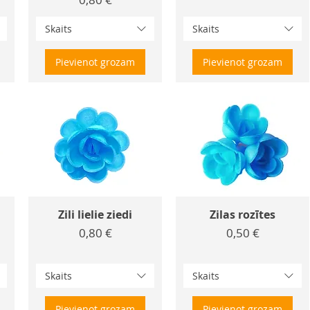
Skaits
Skaits
Pievienot grozam
Pievienot grozam
Zili lielie ziedi
Zilas rozītes
Cena
Cena
0,80 €
0,50 €
Skaits
Skaits
Pievienot grozam
Pievienot grozam