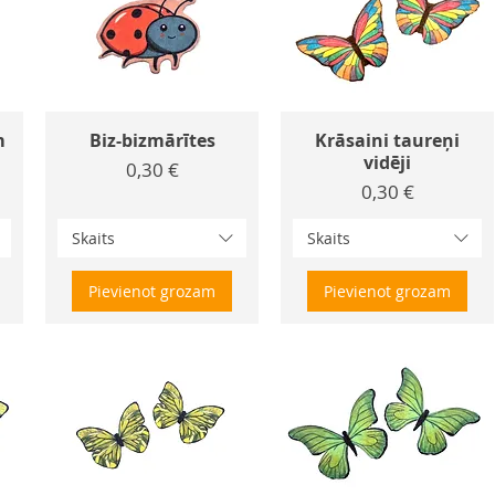
m
Biz-bizmārītes
Krāsaini taureņi
vidēji
Cena
0,30 €
Cena
0,30 €
Skaits
Skaits
Pievienot grozam
Pievienot grozam