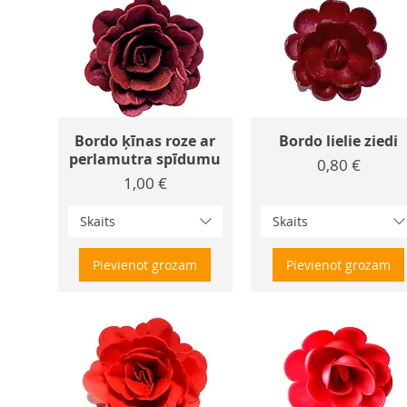
Bordo ķīnas roze ar
Bordo lielie ziedi
perlamutra spīdumu
Cena
0,80 €
Cena
1,00 €
Skaits
Skaits
Pievienot grozam
Pievienot grozam