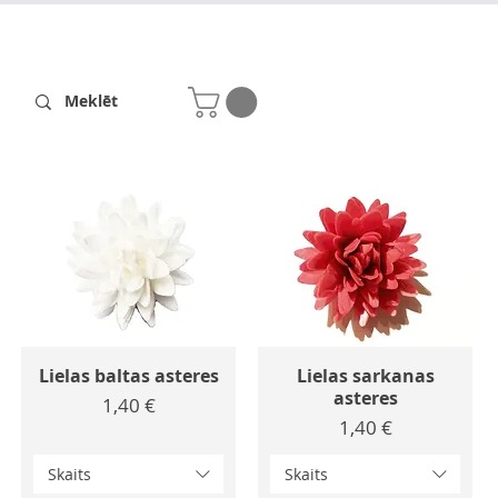
Receptes
Par mums
Lielas baltas asteres
Lielas sarkanas
asteres
Cena
1,40 €
Cena
1,40 €
Skaits
Skaits