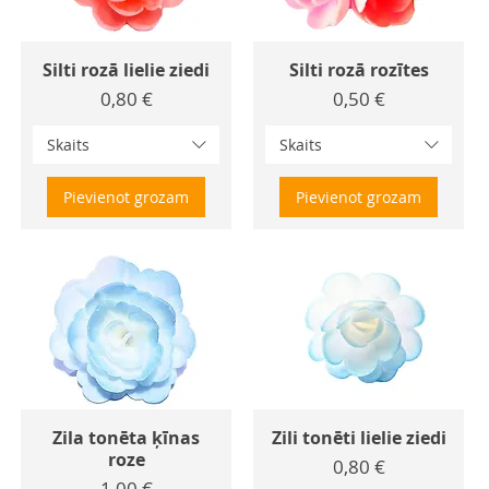
Silti rozā lielie ziedi
Silti rozā rozītes
Cena
Cena
0,80 €
0,50 €
Skaits
Skaits
Pievienot grozam
Pievienot grozam
Zila tonēta ķīnas
Zili tonēti lielie ziedi
roze
Cena
0,80 €
Cena
1,00 €