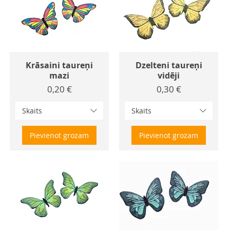
Krāsaini taureņi
Dzelteni taureņi
mazi
vidēji
Cena
Cena
0,20 €
0,30 €
Skaits
Skaits
Pievienot grozam
Pievienot grozam