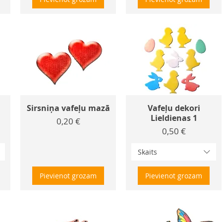
Sirsniņa vafeļu mazā
Vafeļu dekori
Lieldienas 1
Cena
0,20 €
Cena
0,50 €
Skaits
Pievienot grozam
Pievienot grozam