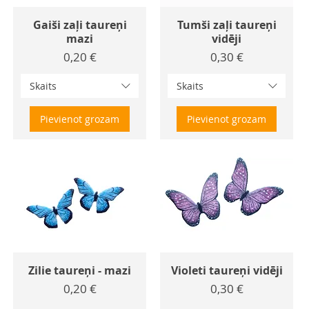
Gaiši zaļi taureņi
Tumši zaļi taureņi
mazi
vidēji
Cena
Cena
0,20 €
0,30 €
Skaits
Skaits
Pievienot grozam
Pievienot grozam
Zilie taureņi - mazi
Violeti taureņi vidēji
Cena
Cena
0,20 €
0,30 €