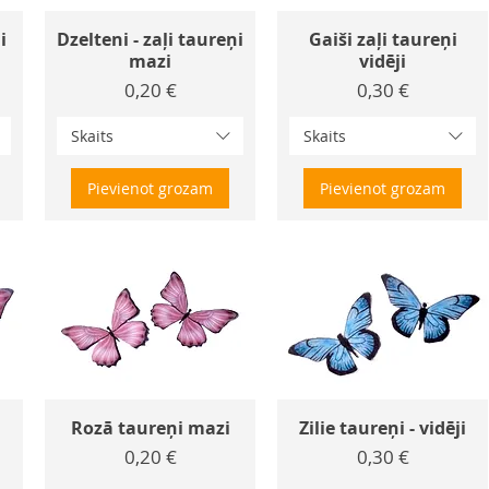
i
Dzelteni - zaļi taureņi
Gaiši zaļi taureņi
mazi
vidēji
Cena
Cena
0,20 €
0,30 €
Skaits
Skaits
Pievienot grozam
Pievienot grozam
Rozā taureņi mazi
Zilie taureņi - vidēji
Cena
Cena
0,20 €
0,30 €