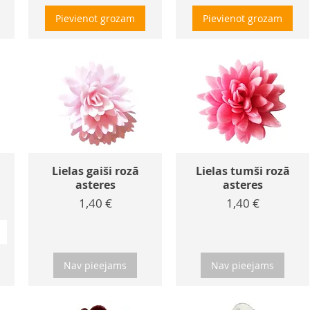
Pievienot grozam
Pievienot grozam
Lielas gaiši rozā
Lielas tumši rozā
asteres
asteres
Cena
Cena
1,40 €
1,40 €
Nav pieejams
Nav pieejams