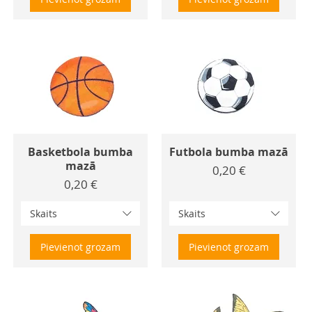
Basketbola bumba
Futbola bumba mazā
mazā
Cena
0,20 €
Cena
0,20 €
Skaits
Skaits
Pievienot grozam
Pievienot grozam