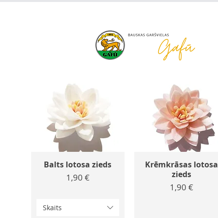
+371 63 922 465
gafu@inbo
Balts lotosa zieds
Krēmkrāsas lotosa
zieds
Cena
1,90 €
Cena
1,90 €
Skaits