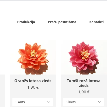
x.lv
P - Pk. 9:00 - 17:00, S - 9:00 - 14:00, Sv. - slēgts
Produkcija
Preču pasūtīšana
Kontakti
Oranžs lotosa zieds
Tumši rozā lotosa
zieds
Cena
1,90 €
Cena
1,90 €
Skaits
Skaits