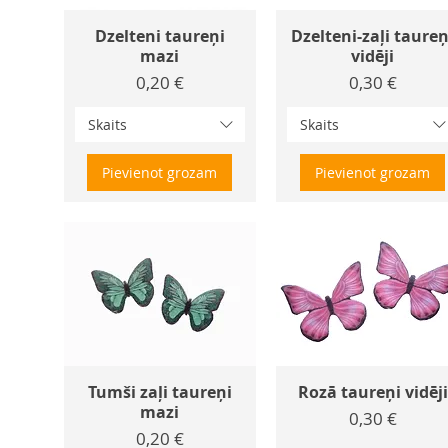
Dzelteni taureņi
Dzelteni-zaļi taureņ
mazi
vidēji
Cena
Cena
0,20 €
0,30 €
Skaits
Skaits
Pievienot grozam
Pievienot grozam
Tumši zaļi taureņi
Rozā taureņi vidēji
mazi
Cena
0,30 €
Cena
0,20 €