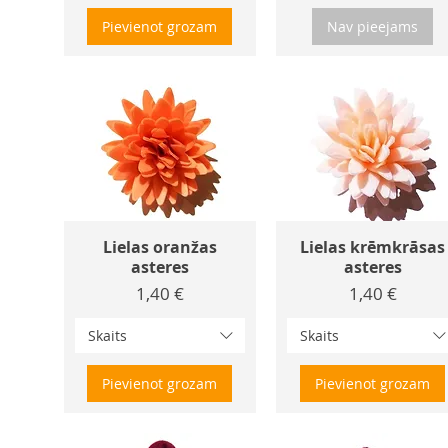
Pievienot grozam
Nav pieejams
Lielas oranžas
Lielas krēmkrāsas
asteres
asteres
Cena
Cena
1,40 €
1,40 €
Skaits
Skaits
Pievienot grozam
Pievienot grozam