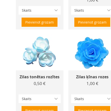
Skaits
Skaits
Pievienot grozam
Pievienot grozam
Zilas tonētas rozītes
Zilas ķīnas rozes
Cena
Cena
0,50 €
1,00 €
Skaits
Skaits
Pievienot grozam
Pievienot grozam