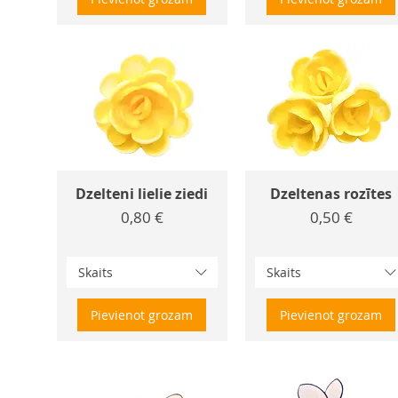
Dzelteni lielie ziedi
Dzeltenas rozītes
Cena
Cena
0,80 €
0,50 €
Skaits
Skaits
Pievienot grozam
Pievienot grozam