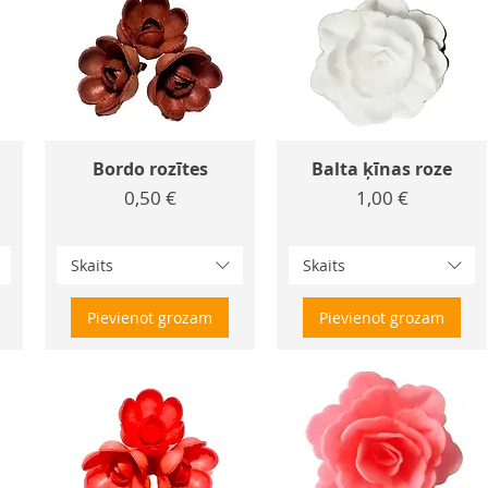
Bordo rozītes
Balta ķīnas roze
Cena
Cena
0,50 €
1,00 €
Skaits
Skaits
Pievienot grozam
Pievienot grozam