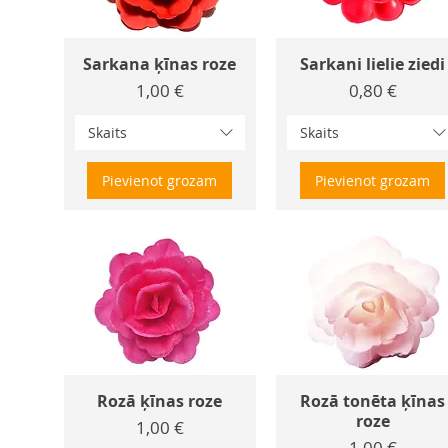
Sarkana ķīnas roze
Sarkani lielie ziedi
Cena
Cena
1,00 €
0,80 €
Skaits
Skaits
Pievienot grozam
Pievienot grozam
Rozā ķīnas roze
Rozā tonēta ķīnas
roze
Cena
1,00 €
Cena
1,00 €