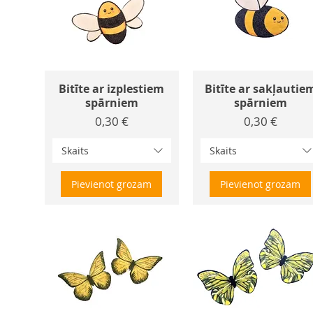
Bitīte ar izplestiem
Bitīte ar sakļautie
spārniem
spārniem
Cena
Cena
0,30 €
0,30 €
Skaits
Skaits
Pievienot grozam
Pievienot grozam