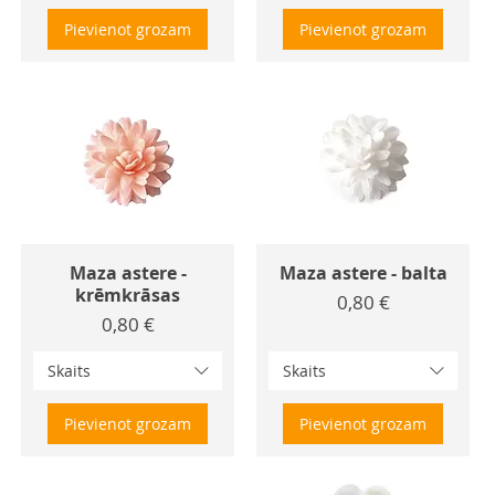
Pievienot grozam
Pievienot grozam
Maza astere -
Maza astere - balta
krēmkrāsas
Cena
0,80 €
Cena
0,80 €
Skaits
Skaits
Pievienot grozam
Pievienot grozam