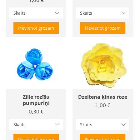
Skaits
Skaits
Pievienot grozam
Pievienot grozam
Zilie rozīšu
Dzeltena ķīnas roze
pumpuriņi
Cena
1,00 €
Cena
0,30 €
Skaits
Skaits
Pievienot grozam
Pievienot grozam