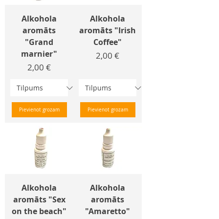
Alkohola
Alkohola
aromāts
aromāts "Irish
"Grand
Coffee"
marnier"
Cena
2,00 €
Cena
2,00 €
Pievienot grozam
Pievienot grozam
Alkohola
Alkohola
aromāts "Sex
aromāts
on the beach"
"Amaretto"