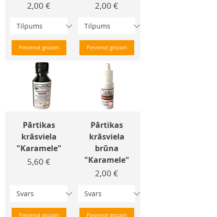
Cena
Cena
2,00 €
2,00 €
Pievienot grozam
Pievienot grozam
Pārtikas
Pārtikas
krāsviela
krāsviela
"Karamele"
brūna
"Karamele"
Cena
5,60 €
Cena
2,00 €
Pievienot grozam
Pievienot grozam