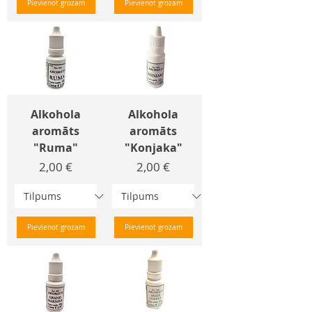
Pievienot grozam
Pievienot grozam
Alkohola
Alkohola
aromāts
aromāts
"Ruma"
"Konjaka"
Cena
Cena
2,00 €
2,00 €
Pievienot grozam
Pievienot grozam