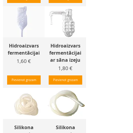
Hidroaizvars
Hidroaizvars
fermentācijai
fermentācijai
ar sāna izeju
Cena
1,60 €
Cena
1,80 €
Pievienot grozam
Pievienot grozam
Silikona
Silikona