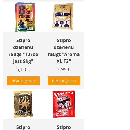
Stipro
Stipro
dzērienu
dzērienu
raugs "Turbo
raugs "Aroma
Jast 8kg"
XL T3"
Cena
Cena
6,10 €
3,95 €
Pievienot grozam
Pievienot grozam
Stipro
Stipro