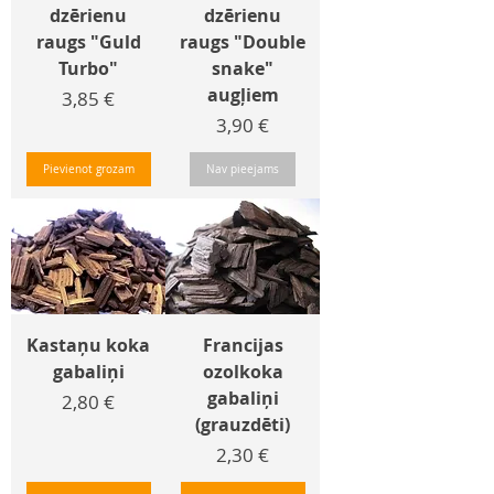
dzērienu
dzērienu
raugs "Guld
raugs "Double
Turbo"
snake"
augļiem
Cena
3,85 €
Cena
3,90 €
Pievienot grozam
Nav pieejams
Kastaņu koka
Francijas
gabaliņi
ozolkoka
gabaliņi
Cena
2,80 €
(grauzdēti)
Cena
2,30 €