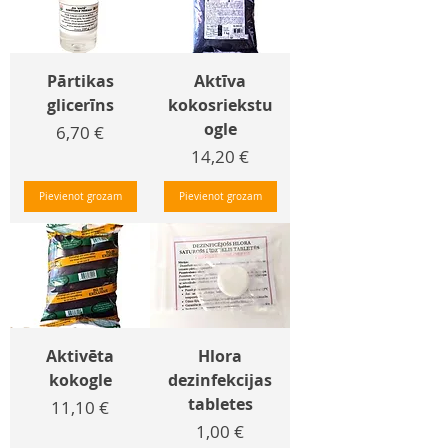
Pārtikas
Aktīva
glicerīns
kokosriekstu
ogle
Cena
6,70 €
Cena
14,20 €
Pievienot grozam
Pievienot grozam
Aktivēta
Hlora
kokogle
dezinfekcijas
tabletes
Cena
11,10 €
Cena
1,00 €