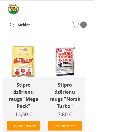
Stipro
Stipro
dzērienu
dzērienu
raugs "Mega
raugs "Norsk
Pack"
Turbo"
Cena
Cena
13,50 €
7,80 €
Pievienot grozam
Pievienot grozam