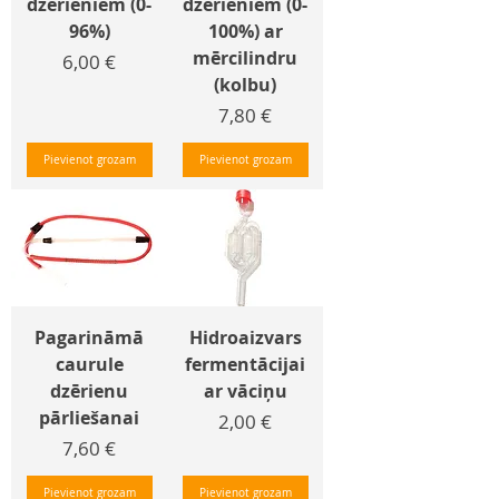
dzērieniem (0-
dzērieniem (0-
96%)
100%) ar
mērcilindru
Cena
6,00 €
(kolbu)
Cena
7,80 €
Pievienot grozam
Pievienot grozam
Pagarināmā
Hidroaizvars
caurule
fermentācijai
dzērienu
ar vāciņu
pārliešanai
Cena
2,00 €
Cena
7,60 €
Pievienot grozam
Pievienot grozam