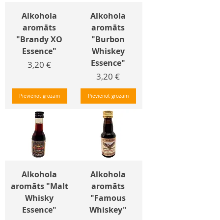
Alkohola
Alkohola
aromāts
aromāts
"Brandy XO
"Burbon
Essence"
Whiskey
Essence"
Cena
3,20 €
Cena
3,20 €
Pievienot grozam
Pievienot grozam
Alkohola
Alkohola
aromāts "Malt
aromāts
Whisky
"Famous
Essence"
Whiskey"