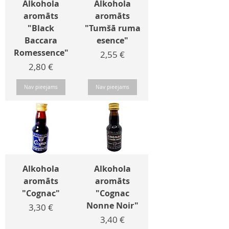
Alkohola
Alkohola
aromāts
aromāts
"Black
"Tumšā ruma
Baccara
esence"
Romessence"
Cena
2,55 €
Cena
2,80 €
Nav pieejams
Nav pieejams
Alkohola
Alkohola
aromāts
aromāts
"Cognac"
"Cognac
Nonne Noir"
Cena
3,30 €
Cena
3,40 €