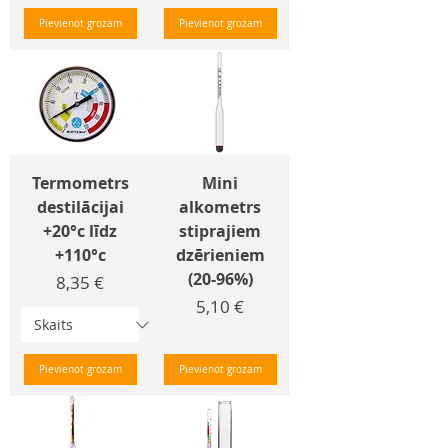
Pievienot grozam
Pievienot grozam
Termometrs
Mini
destilācijai
alkometrs
+20°c līdz
stiprajiem
+110°c
dzērieniem
(20-96%)
Cena
8,35 €
Cena
5,10 €
Pievienot grozam
Pievienot grozam