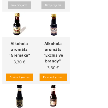
Nav pieejams
Nav pieejams
Alkohola
Alkohola
aromāts
aromāts
"Gremaxa"
"Exclusive
brandy"
Cena
3,30 €
Cena
3,30 €
Pievienot grozam
Pievienot grozam