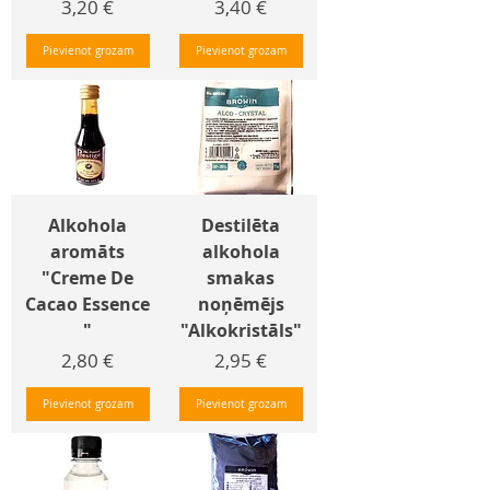
Cena
Cena
3,20 €
3,40 €
Pievienot grozam
Pievienot grozam
Alkohola
Destilēta
aromāts
alkohola
"Creme De
smakas
Cacao Essence
noņēmējs
"
"Alkokristāls"
Cena
Cena
2,80 €
2,95 €
Pievienot grozam
Pievienot grozam