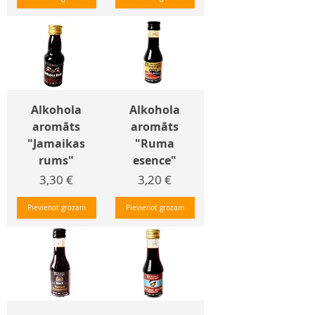
Alkohola
Alkohola
aromāts
aromāts
"Jamaikas
"Ruma
rums"
esence"
Cena
Cena
3,30 €
3,20 €
Pievienot grozam
Pievienot grozam