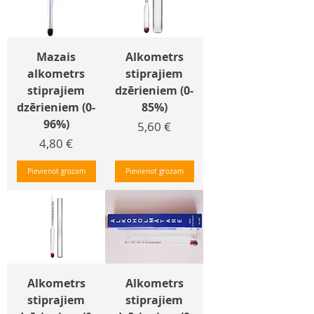
Mazais
Alkometrs
alkometrs
stiprajiem
stiprajiem
dzērieniem (0-
dzērieniem (0-
85%)
96%)
Cena
5,60 €
Cena
4,80 €
Pievienot grozam
Pievienot grozam
Alkometrs
Alkometrs
stiprajiem
stiprajiem