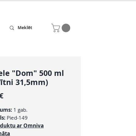
Receptes
Par mums
ele "Dom" 500 ml
vītni 31,5mm)
Cena
 €
ums:
1 gab.
ls:
Pied-149
oduktu ar Omniva
māta