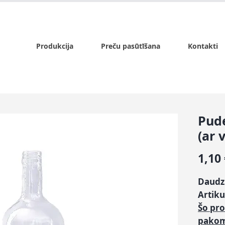
x.lv
P - Pk. 9:00 - 17:00, S - 9:00 - 14:00, Sv. - slēgts
Produkcija
Preču pasūtīšana
Kontakti
Pud
(ar 
1,10
Daudz
Artiku
Šo pr
pako