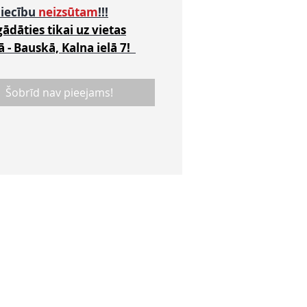
niecību
neizsūtam
!!!
gādāties tikai uz vietas
ā - Bauskā, Kalna ielā 7!
Šobrīd nav pieejams!