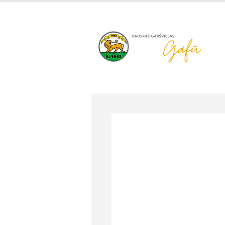
+371 63 922 465
gafu@inbo