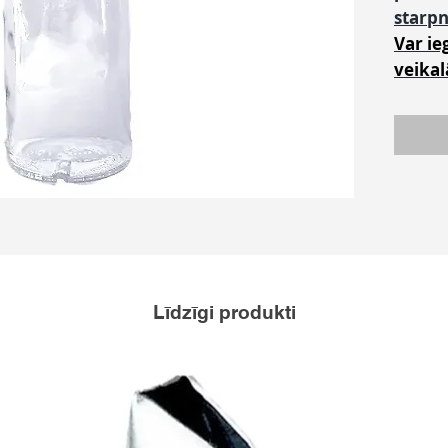
starp
Var ie
veikal
Līdzīgi produkti