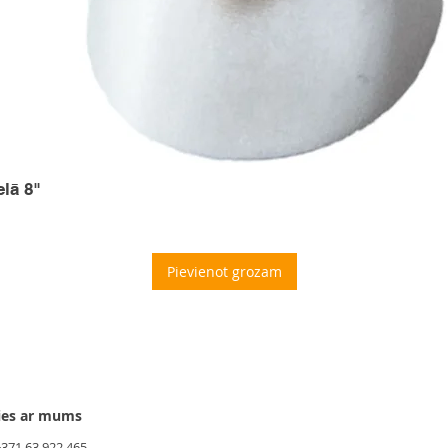
elā 8"
Pievienot grozam
ies ar mums
+371 63 922 465