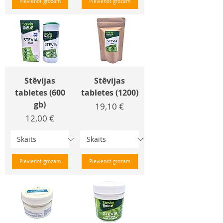
Pievienot grozam
Pievienot grozam
Stēvijas
Stēvijas
tabletes (600
tabletes (1200)
gb)
Cena
19,10 €
Cena
12,00 €
Pievienot grozam
Pievienot grozam