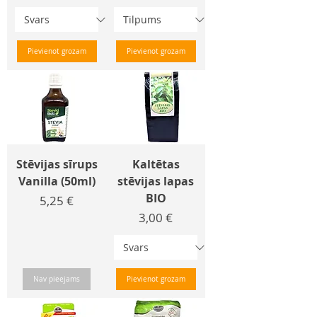
Pievienot grozam
Pievienot grozam
Stēvijas sīrups
Kaltētas
Vanilla (50ml)
stēvijas lapas
BIO
Cena
5,25 €
Cena
3,00 €
Nav pieejams
Pievienot grozam