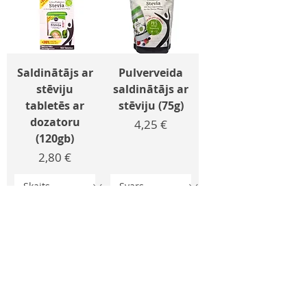
Saldinātājs ar
Pulverveida
stēviju
saldinātājs ar
tabletēs ar
stēviju (75g)
dozatoru
Cena
4,25 €
(120gb)
Cena
2,80 €
Pievienot grozam
Pievienot grozam
Seko mums Facebook