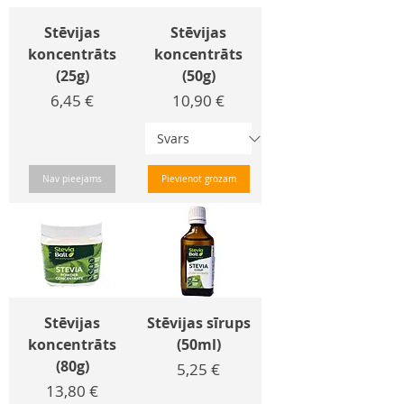
Stēvijas
Stēvijas
koncentrāts
koncentrāts
(25g)
(50g)
Cena
Cena
6,45 €
10,90 €
Nav pieejams
Pievienot grozam
Stēvijas
Stēvijas sīrups
koncentrāts
(50ml)
(80g)
Cena
5,25 €
Cena
13,80 €