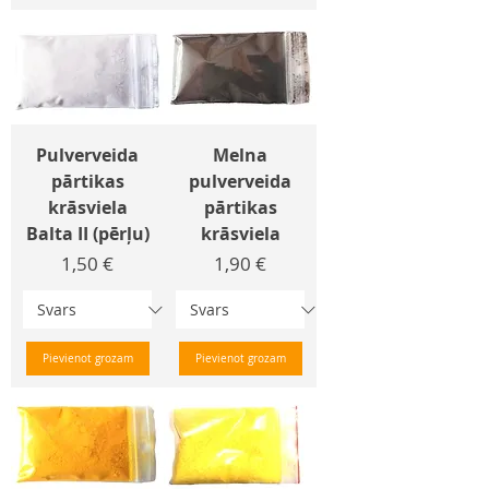
Pulverveida
Melna
pārtikas
pulverveida
krāsviela
pārtikas
Balta II (pērļu)
krāsviela
Cena
Cena
1,50 €
1,90 €
Pievienot grozam
Pievienot grozam