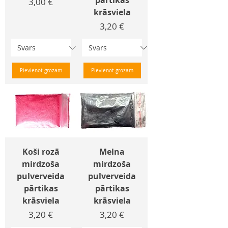
pārtikas
Cena
3,00 €
krāsviela
Cena
3,20 €
Pievienot grozam
Pievienot grozam
Koši rozā
Melna
mirdzoša
mirdzoša
pulverveida
pulverveida
pārtikas
pārtikas
krāsviela
krāsviela
Cena
Cena
3,20 €
3,20 €