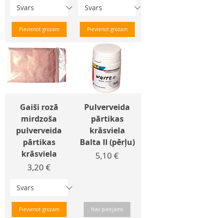
Pievienot grozam
Pievienot grozam
Gaiši rozā
Pulverveida
mirdzoša
pārtikas
pulverveida
krāsviela
pārtikas
Balta II (pērļu)
krāsviela
Cena
5,10 €
Cena
3,20 €
Pievienot grozam
Nav pieejams