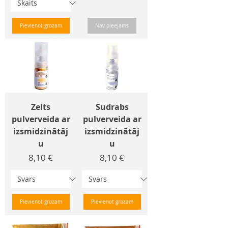
Pievienot grozam
Nav pieejams
Zelts
Sudrabs
pulverveida ar
pulverveida ar
izsmidzinātāj
izsmidzinātāj
u
u
Cena
Cena
8,10 €
8,10 €
Pievienot grozam
Pievienot grozam