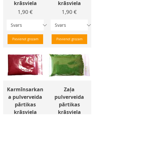
krāsviela
krāsviela
Cena
Cena
1,90 €
1,90 €
Pievienot grozam
Pievienot grozam
Karmīnsarkan
Zaļa
a pulverveida
pulverveida
pārtikas
pārtikas
krāsviela
krāsviela
Cena
Cena
1,90 €
1,90 €