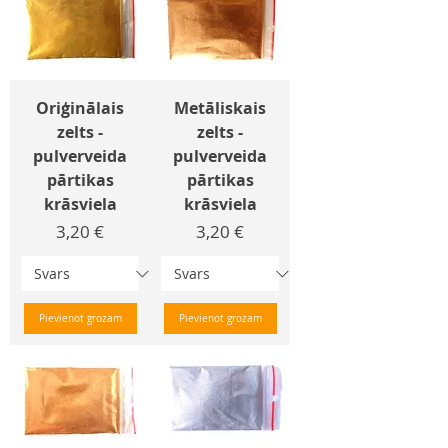
Oriģinālais
Metāliskais
zelts -
zelts -
pulverveida
pulverveida
pārtikas
pārtikas
krāsviela
krāsviela
Cena
Cena
3,20 €
3,20 €
Pievienot grozam
Pievienot grozam