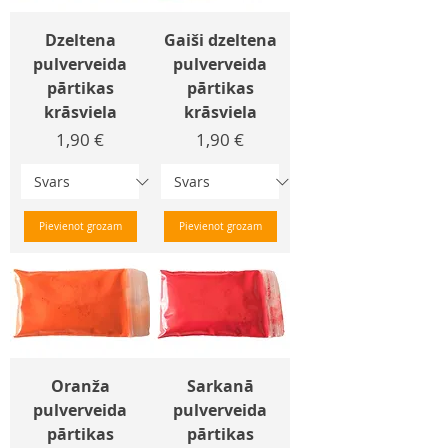
Dzeltena
Gaiši dzeltena
pulverveida
pulverveida
pārtikas
pārtikas
krāsviela
krāsviela
Cena
Cena
1,90 €
1,90 €
Pievienot grozam
Pievienot grozam
Oranža
Sarkanā
pulverveida
pulverveida
pārtikas
pārtikas