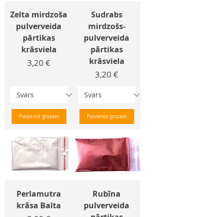
Zelta mirdzoša
Sudrabs
pulverveida
mirdzošs-
pārtikas
pulverveida
krāsviela
pārtikas
krāsviela
Cena
3,20 €
Cena
3,20 €
Pievienot grozam
Pievienot grozam
Perlamutra
Rubīna
krāsa Balta
pulverveida