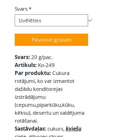
Svars
*
Pievienot grozam
Svars:
20 g/pac.
Artikuls:
Ko-249
Par produktu:
Cukura
rotājumi, ko var izmantot
dažādu konditorejas
izstrādājumu
(cepumu,piparkūku,kūku,
kēksu), desertu un saldējuma
rotāšanai.
Sastāvdaļas:
cukurs,
kviešu
ciete, glikozes sīrups,