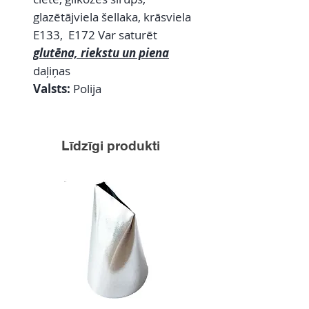
glazētājviela šellaka, krāsviela
E133, E172 Var saturēt
glutēna, riekstu un piena
daļiņas
Valsts:
Polija
Līdzīgi produkti