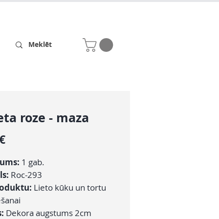
Receptes
Par mums
eta roze - maza
Cena
 €
ums:
1 gab.
ls:
Roc-293
roduktu:
Lieto kūku un tortu
šanai
s:
Dekora augstums 2cm