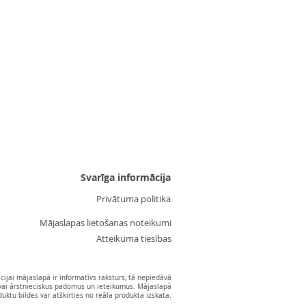
Uzgalis "Zvaigznīte 3"
Cena
3,55 €
Svarīga informācija
Privātuma politika
Mājaslapas lietošanas noteikumi
Atteikuma tiesības
ijai mājaslapā ir informatīvs raksturs, tā nepiedāvā
vai ārstnieciskus padomus un ieteikumus. Mājaslapā
ktu bildes var atškirties no reāla produkta izskata.