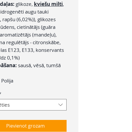
daļas:
glikoze,
kviešu milti
,
hidrogenēti augu tauki
 rapšu (6,02%)), glikozes
 ūdens, cietinātājs (guāra
 aromatizētājs (mandeļu),
a regulētājs - citronskābe,
elas E123, E133, konservants
īdz 0,1%)
bāšana:
sausā, vēsā, tumšā
:
Polija
*
ēties
Pievienot grozam