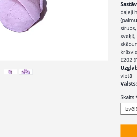
Sastāv
daļēji 
(palmu,
sīrups,
sveķi),
skābum
krāsvi
E202 (l
Uzgla
vietā
Valsts
Skaits
Izvēl