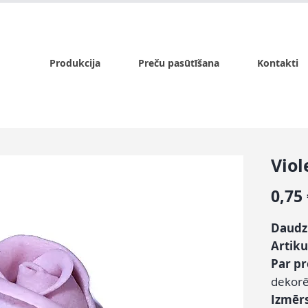
x.lv
P - Pk. 9:00 - 17:00, S - 9:00 - 14:00, Sv. - slēgts
Produkcija
Preču pasūtīšana
Kontakti
Viol
0,75
Daudz
Artiku
Par p
dekorē
Izmēr