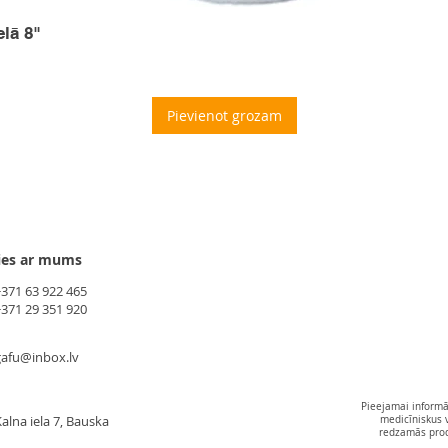
elā 8"
Pievienot grozam
ies ar mums
+371 63 922 465
+371 29 351 920
gafu@inbox.lv
Pieejamai informāc
alna iela 7, Bauska
medicīniskus 
redzamās produ