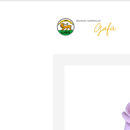
+371 63 922 465
gafu@inbo