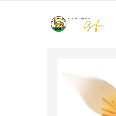
+371 63 922 465
gafu@inbo