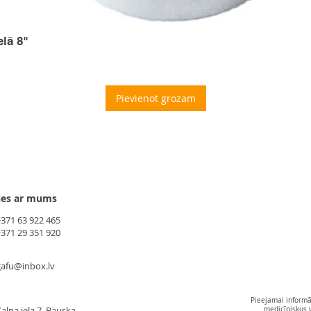
elā 8"
Pievienot grozam
ies ar mums
+371 63 922 465
+371 29 351 920
gafu@inbox.lv
Pieejamai informāc
alna iela 7, Bauska
medicīniskus 