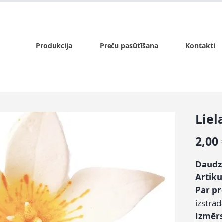
x.lv
P - Pk. 9:00 - 17:00, S - 9:00 - 14:00, Sv. - slēgts
Produkcija
Preču pasūtīšana
Kontakti
Liel
2,00
Daud
Artiku
Par p
izstrā
Izmēr