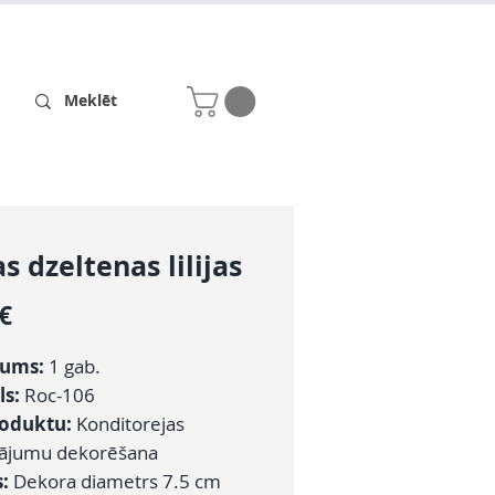
Receptes
Par mums
as dzeltenas lilijas
Cena
 €
zums:
1 gab.
ls:
Roc-106
roduktu:
Konditorejas
dājumu dekorēšana
s:
Dekora diametrs 7.5 cm