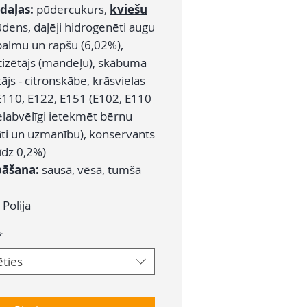
daļas:
pūdercukurs,
kviešu
 ūdens, daļēji hidrogenēti augu
(palmu un rapšu (6,02%),
izētājs (mandeļu), skābuma
ājs - citronskābe, krāsvielas
E110, E122, E151 (E102, E110
nelabvēlīgi ietekmēt bērnu
tāti un uzmanību), konservants
īdz 0,2%)
bāšana:
sausā, vēsā, tumšā
:
Polija
*
ēties