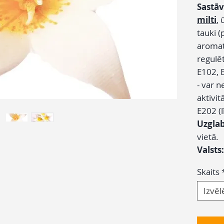
Sastāv
milti
,
tauki 
aromat
regulēt
E102, 
- var 
aktivi
E202 (l
Uzgla
vietā.
Valsts
Skaits
Izvēl