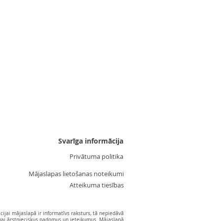
Uzgalis "Zvaigznīte 3"
Cena
3,55 €
Svarīga informācija
Privātuma politika
Mājaslapas lietošanas noteikumi
Atteikuma tiesības
ijai mājaslapā ir informatīvs raksturs, tā nepiedāvā
vai ārstnieciskus padomus un ieteikumus. Mājaslapā