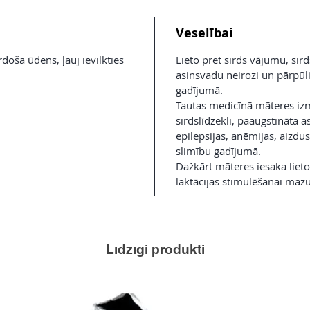
Veselībai
doša ūdens, ļauj ievilkties
Lieto pret sirds vājumu, sir
asinsvadu neirozi un pārpūl
gadījumā.
Tautas medicīnā māteres iz
sirdslīdzekli, paaugstināta a
epilepsijas, anēmijas, aizd
slimību gadījumā.
Dažkārt māteres iesaka lie
laktācijas stimulēšanai mazu
Līdzīgi produkti