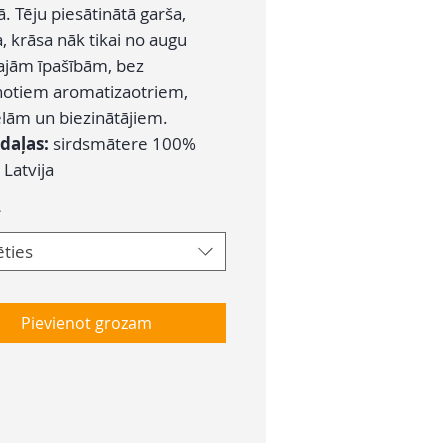
. Tēju piesātinātā garša,
, krāsa nāk tikai no augu
ajām īpašībām, bez
notiem aromatizaotriem,
elām un biezinātājiem.
daļas:
sirdsmātere 100%
:
Latvija
*
ēties
Pievienot grozam