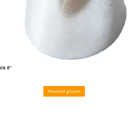
elā 8"
Pievienot grozam