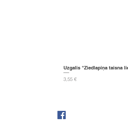
Uzgalis "Ziedlapiņa taisna li
Cena
3,55 €
Seko mums Facebook