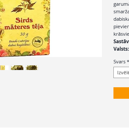
garumā
smarža
dabisk
pievie
krāsvi
Sastāv
Valsts
Svars
Izvēl