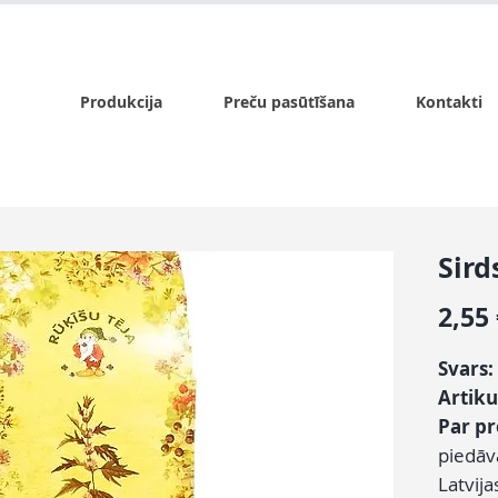
x.lv
P - Pk. 9:00 - 17:00, S - 9:00 - 14:00, Sv. - slēgts
Produkcija
Preču pasūtīšana
Kontakti
Sird
2,55
Svars:
Artiku
Par p
piedāv
Latvija