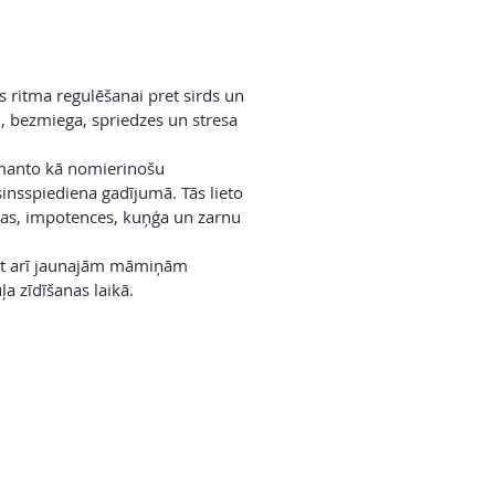
ds ritma regulēšanai pret sirds un
i, bezmiega, spriedzes un stresa
manto kā nomierinošu
sinsspiediena gadījumā. Tās lieto
usas, impotences, kuņģa un zarnu
tot arī jaunajām māmiņām
ļa zīdīšanas laikā.