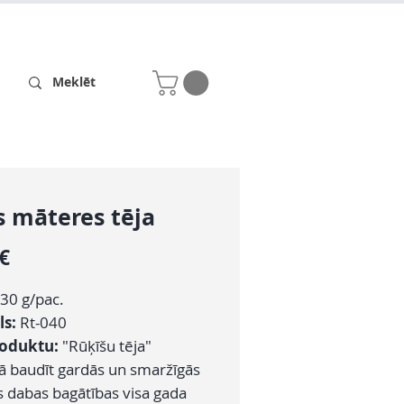
Receptes
Par mums
s māteres tēja
Cena
 €
30 g/pac.
ls:
Rt-040
roduktu:
"Rūķīšu tēja"
ā baudīt gardās un smaržīgās
s dabas bagātības visa gada