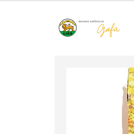
+371 63 922 465
gafu@inbo