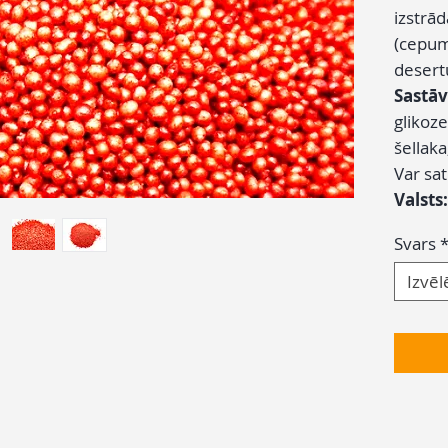
izstrā
(cepum
desert
Sastāv
glikoze
šellaka
Var sa
Valsts
Svars
Izvēl