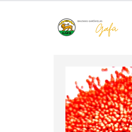
+371 63 922 465
gafu@inbo