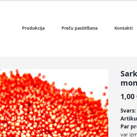
x.lv
P - Pk. 9:00 - 17:00, S - 9:00 - 14:00, Sv. - slēgts
Produkcija
Preču pasūtīšana
Kontakti
Sar
mon
1,00
Svars:
Artiku
Par p
var iz