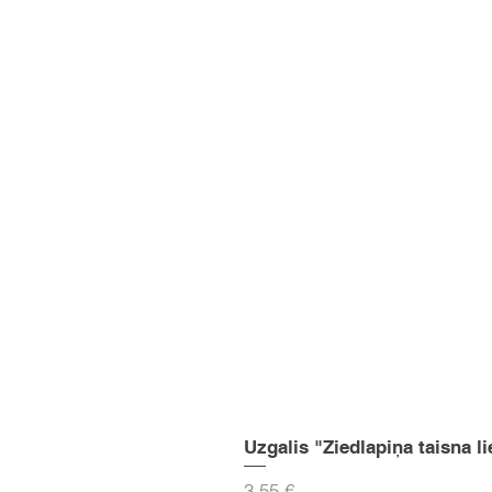
Uzgalis "Ziedlapiņa taisna li
Cena
3,55 €