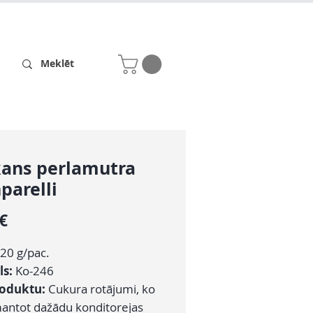
Receptes
Par mums
kans perlamutra
parelli
Cena
 €
20 g/pac.
ls:
Ko-246
roduktu:
Cukura rotājumi, ko
mantot dažādu konditorejas