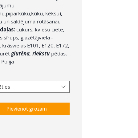
dājumu
u,piparkūku,kūku, kēksu),
u un saldējuma rotāšanai.
daļas:
cukurs, kviešu ciete,
s sīrups, glazētājviela -
, krāsvielas E101, E120, E172,
turēt
glutēna, riekstu
pēdas.
:
Polija
*
ēties
Pievienot grozam