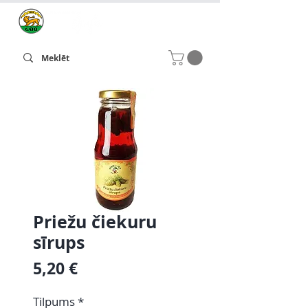
Priežu čiekuru
sīrups
Cena
5,20 €
Tilpums
*