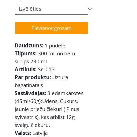
Pievienot grozam
Daudzums:
1 pudele
Tilpums:
300 ml, no tiem
sīrups 230 ml
Artikuls:
Sr -013
Par produktu:
Uztura
bagātinātājs
Sastāvdaļas:
3 ēdamkarotēs
(45ml/60g):Ūdens, Cukurs,
jaunie priežu čiekuri ( Pinus
sylvestris), kas atbilst 12g
svaigu čiekuru.
Valsts:
Latvija