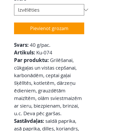
Pievienot grozam
Svars:
40 g/pac.
Artikuls:
Ku-074
Par produktu:
Grilēšanai,
cūkgaļas un vistas cepšanai,
karbonādēm, ceptai gaļai
šķēlītēs, kotletēm, dārzeņu
ēdieniem, grauzdētām
maizītēm, olām sviestmaizēm
ar sieru, biezpienam, brinzai,
u.c. Deva pēc garšas.
Sastāvdaļas:
saldā paprika,
asā paprika, dilles, koriandrs,