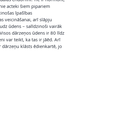
nie acteki šiem pipariem
inošas īpašības
s veicināšanai, arī slāpju
udz ūdens – salīdzinoši vairāk
isos dārzeņos ūdens ir 80 līdz
 var teikt, ka tas ir jāēd. Arī
r dārzeņu klāsts ēdienkartē, jo