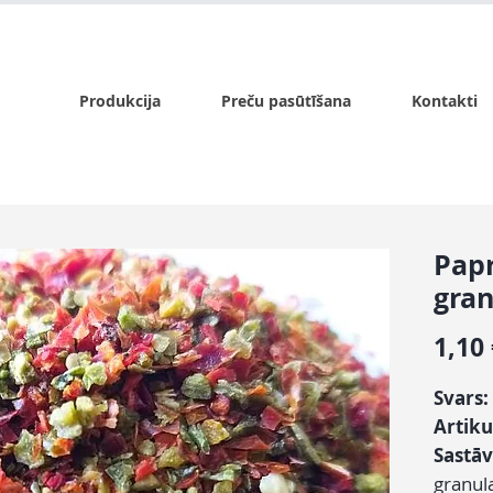
x.lv
P - Pk. 9:00 - 17:00, S - 9:00 - 14:00, Sv. - slēgts
Produkcija
Preču pasūtīšana
Kontakti
Papr
gran
1,10
Svars:
Artiku
Sastāv
granul