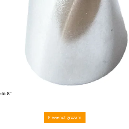
elā 8"
Pievienot grozam