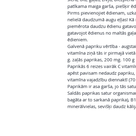
patīkama maiga garša, piešķir ē
Pirms pievienojiet ēdienam, uzka
nelielā daudzumā augu eļļas! Kā 
piemērota daudzu ēdienu gatavoš
gatavojot ēdienus no maltās gaļa
ēdieniem.
Galvenā papriku vērtība - augsta
vitamīna ziņā tās ir pirmajā vie
g. zaļās paprikas, 200 mg. 100 g
Paprikās 6 reizes vairāk C vitamī
apēst pavisam nedaudz papriku, l
vitamīna vajadzību diennaktī (70
Paprikām ir asa garša, jo tās satu
Saldās paprikas satur organismam
bagāta ar to sarkanā paprika), B1
minerālvielas, sevišķi daudz kālij