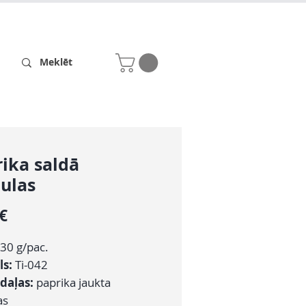
Receptes
Par mums
ika saldā
ulas
Cena
 €
30 g/pac.
ls:
Ti-042
daļas:
paprika jaukta
as