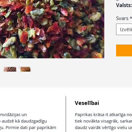
Valsts:
Svars
Izvēl
Veselībai
nvidāzijas un
Paprikas krāsa it atkarīga n
o audzē kā daudzgadīgu
tiek novākta visagrāk, sarkanā
gu. Pirmie dati par paprikām
daudz vairāk vērtīgo vielu un