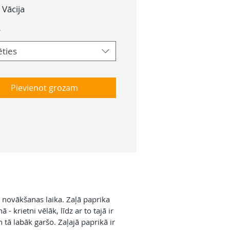
Vācija
*
ēties
Pievienot grozam
o novākšanas laika. Zaļā paprika
 - krietni vēlāk, līdz ar to tajā ir
 tā labāk garšo. Zaļajā paprikā ir