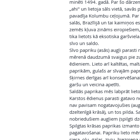
minēti 1494. gadā. Par šo dārzen
„ahi" un lietoja sāls vietā, savās
pavadīja Kolumbu ceļojumā. Par
salās, Brazīlijā un tai kaimiņos 
zemēs kļuva zināms eiropiešiem, b
tika lietots kā eksotiska garšviel
sīvo un saldo.
Sīvo papriku (asās) augļi parasti n
mērenā daudzumā svaigus pie z
ēdieniem. Lieto arī kaltētas, malt
paprikām, gulašs ar sīvajām papri
šķirnes derīgas arī konservēšan
garšu un veicina apetīti.
Saldās paprikas mēs labprāt liet
Karstos ēdienus parasti gatavo n
nav pavisam nogatavojušies (augļu
dzeltenīgā krāsā), un tos pilda. 
nobriedušiem augļiem (spilgti dze
Spilgtas krāsas paprikas izmanto
pagatavošanai. Papriku lieto mēr
siera, olu, gaļas, zivju, biezpiena 