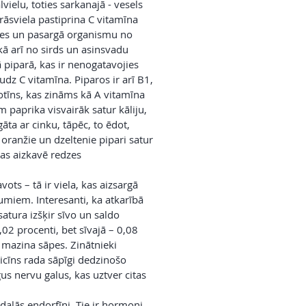
vielu, toties sarkanajā - vesels
rāsviela pastiprina C vitamīna
zes un pasargā organismu no
kā arī no sirds un asinsvadu
 piparā, kas ir nenogatavojies
audz C vitamīna. Piparos ir arī B1,
otīns, kas zināms kā A vitamīna
m paprika visvairāk satur kāliju,
āta ar cinku, tāpēc, to ēdot,
 oranžie un dzeltenie pipari satur
kas aizkavē redzes
vots – tā ir viela, kas aizsargā
miem. Interesanti, ka atkarībā
satura izšķir sīvo un saldo
,02 procenti, bet sīvajā – 0,08
i mazina sāpes. Zinātnieki
aicīns rada sāpīgi dedzinošo
gus nervu galus, kas uztver citas
izdalās endorfīni. Tie ir hormoni,