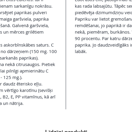
dienam sarkanīgu nokrāsu.
kas rada labsajūtu. Tāpēc se
rsējiet paprikas pulveri
piedēvēja dzimumdziņu veic
maiga garšviela, paprika
Papriku var lietot gremošana
anā. Galvenā garšviela,
remdēšanai, jo paprikā ir da
s un mērces grilētiem
nekā, piemēram, burkānos. V
90 procentu. Par katru dārzeni
is askorbīnskābes saturs. C
paprika. Jo daudzveidīgāks i
tā no dārzeņiem (150 mg. 100
labāk.
 sarkanās paprikas).
na nekā citrusaugos. Pietiek
ai pilnīgi apmierinātu C
 - 125 mg.).
r daudz ēterisko eļļu.
 vērtīgo karotīnu (sevišķi
, B2, E, PP vitamīnus, kā arī
a un nātrija.