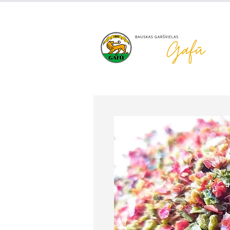
+371 63 922 465
gafu@inbo