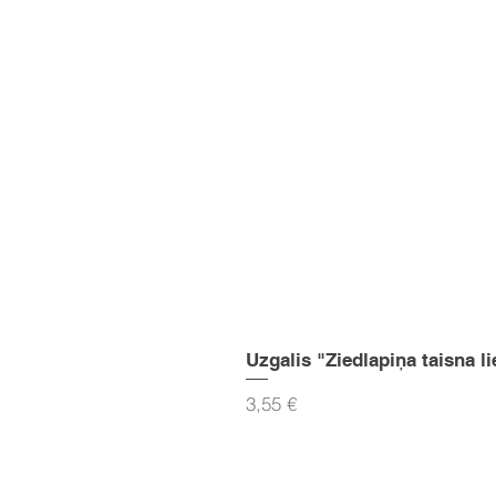
Uzgalis "Ziedlapiņa taisna li
Cena
3,55 €