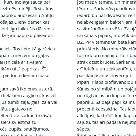
i, kuru indiāņi sauca par
ļoti maz vitamīnu un minerāl
 piezīmēs minējis ārsts, kas
lērums. Sarkanās paprikas k
 papriku audzēšanu Antiļu
iedarbību pat divdesmit rei
esošajās Dienvidamerikas
nelabvēlīgajām baktērijām, 
et ilgu laiku šis dārzenis
saslimšanām un vēža. Zaļajā
a. Izšķīra papriku paveidus:
sarkanais pipars, ir divtik d
B2, PP vitamīns un beta kar
elieli. Tos lieto kā garšvielu
priekštecis. No minerālvielā
upām, mērcēm un gaļas
fosforu un magniju. Tā ir bag
ai (šnicele ar sīvajām
ātrāk dzīst brūces. Sarkanie,
kām utt.) paprikas. Šīs
arī luteīnu un zeaksantīnu, 
ai, piedod ēdienam īpašu
pasliktināšanos novecojot.
Pipari ir labs bioflavanoīdu a
ojam savā ikdienas uzturā.
šūnas no slimībām un bojāju
o lielākiem augļiem, kas vēl
no rūgtvielas un kapsaicīna 
s tumši zaļā, gaiši zaļā vai
papriku. Saldajā paprikā ir 0
Salātus gatavo no
procenti kapsaicīna. Tas lab
ltenā vai sarkanā krāsā).
atklājuši, ka brīdī, kad kaps
 siera sviestmaižu
sajūtu, tas arī padara nejutī
cēs, zupās, sautējumos,
sāpes.
un citos ēdienos. tai ir
Ēdot asos čilli, pastiprināti 