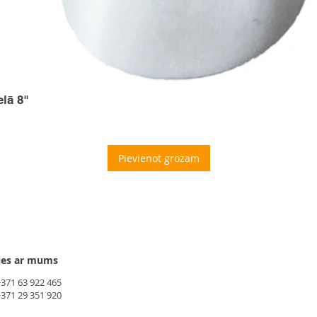
elā 8"
Pievienot grozam
ies ar mums
+371 63 922 465
+371 29 351 920