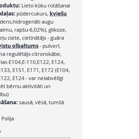
roduktu:
Lieto kūku rotāšanai
daļas:
pūdercukurs,
kviešu
ūdens,hidrogenāti augu
almu, rapšu-6,02%), glikoze,
ļu ciete, cietinātājs - guāra
vistu olbaltums
- pulverī,
a regulētājs-citronskābe,
elas-E104,E-110,E122, E124,
E133, E151, E171, E172 (E104,
122, E124 - var nelabvēlīgi
t bērnu aktivitāti un
ību)
bāšana:
sausā, vēsā, tumšā
:
Polija
*