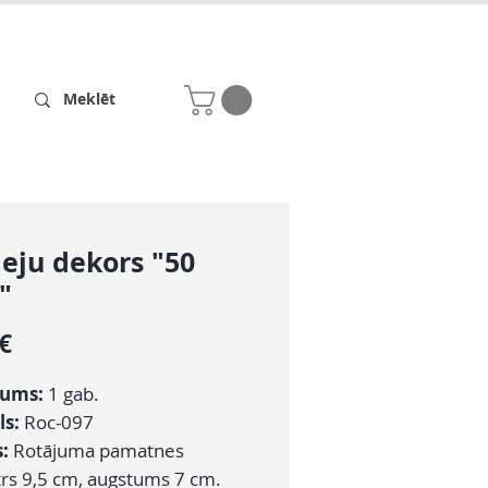
Receptes
Par mums
leju dekors "50
"
Cena
 €
zums:
1 gab.
ls:
Roc-097
s:
Rotājuma pamatnes
rs 9,5 cm, augstums 7 cm.