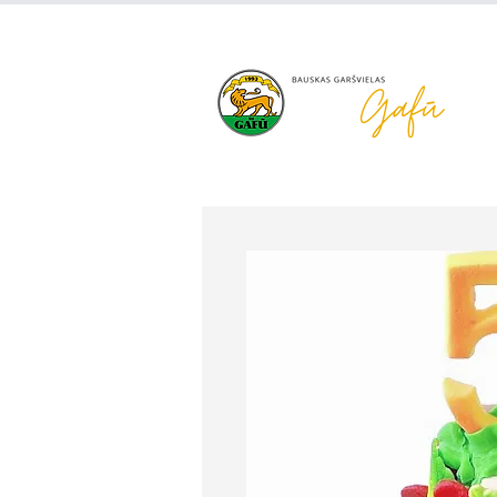
+371 63 922 465
gafu@inbo