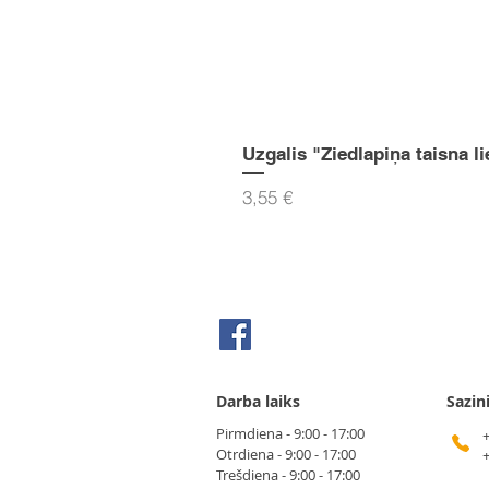
Uzgalis "Ziedlapiņa taisna li
Cena
3,55 €
Seko mums Facebook
Darba laiks
Sazin
Pirmdiena - 9:00 - 17:00
Otrdiena - 9:00 - 17:00
Trešdiena - 9:00 - 17:00