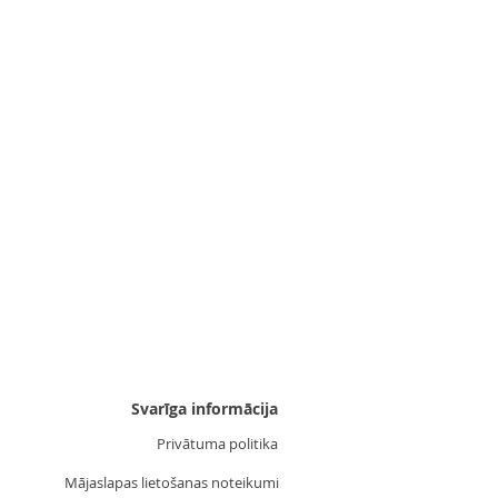
Uzgalis "Zvaigznīte 3"
Cena
3,55 €
Svarīga informācija
Privātuma politika
Mājaslapas lietošanas noteikumi