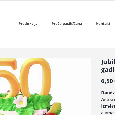
x.lv
P - Pk. 9:00 - 17:00, S - 9:00 - 14:00, Sv. - slēgts
Produkcija
Preču pasūtīšana
Kontakti
Jubi
gadi
6,50
Daud
Artiku
Izmēr
diamet