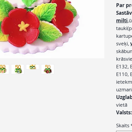
Par p
Sastāv
milti
,
tauki(p
kartupe
sveķi,
skābum
krāsvi
E132, 
E110, E
ietekmē
uzman
Uzgla
vietā
Valsts
Skaits