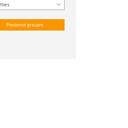
ēties
Pievienot grozam