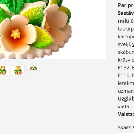
Par p
Sastāv
milti
,
tauki(p
kartupe
sveķi,
skābum
krāsvi
E132, 
E110, E
ietekmē
uzman
Uzgla
vietā
Valsts
Skaits