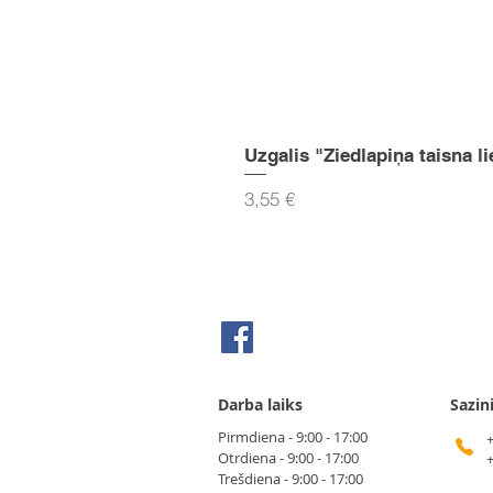
Uzgalis "Ziedlapiņa taisna li
Cena
3,55 €
Seko mums Facebook
Darba laiks
Sazin
Pirmdiena - 9:00 - 17:00
Otrdiena - 9:00 - 17:00
Trešdiena - 9:00 - 17:00