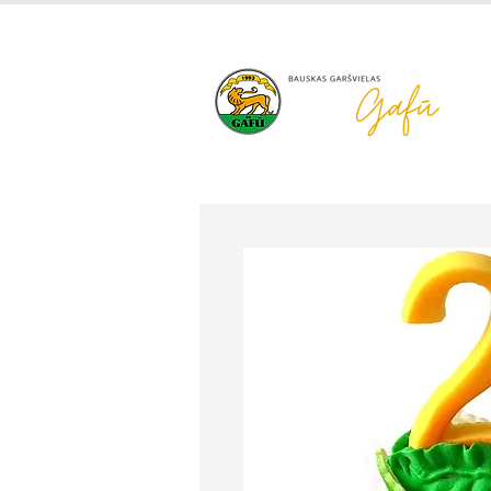
+371 63 922 465
gafu@inbo