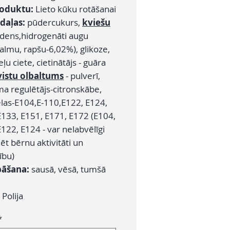
roduktu:
Lieto kūku rotāšanai
daļas:
pūdercukurs,
kviešu
ūdens,hidrogenāti augu
almu, rapšu-6,02%), glikoze,
ļu ciete, cietinātājs - guāra
vistu olbaltums
- pulverī,
a regulētājs-citronskābe,
elas-E104,E-110,E122, E124,
E133, E151, E171, E172 (E104,
122, E124 - var nelabvēlīgi
t bērnu aktivitāti un
ību)
bāšana:
sausā, vēsā, tumšā
:
Polija
*