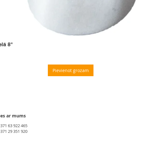
elā 8"
Pievienot grozam
ies ar mums
+371 63 922 465
+371 29 351 920