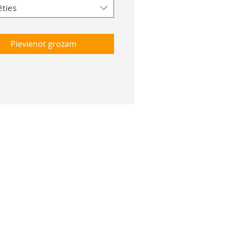
ēties
Pievienot grozam