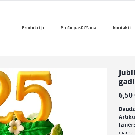
x.lv
P - Pk. 9:00 - 17:00, S - 9:00 - 14:00, Sv. - slēgts
Produkcija
Preču pasūtīšana
Kontakti
Jubi
gadi
6,50
Daud
Artiku
Izmēr
diamet