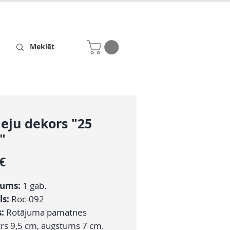
Receptes
Par mums
leju dekors "25
"
Cena
 €
zums:
1 gab.
ls:
Roc-092
s:
Rotājuma pamatnes
rs 9,5 cm, augstums 7 cm.