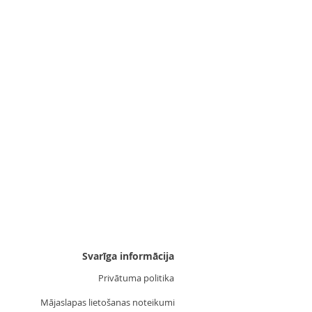
Uzgalis "Zvaigznīte 3"
Cena
3,55 €
Svarīga informācija
Privātuma politika
Mājaslapas lietošanas noteikumi