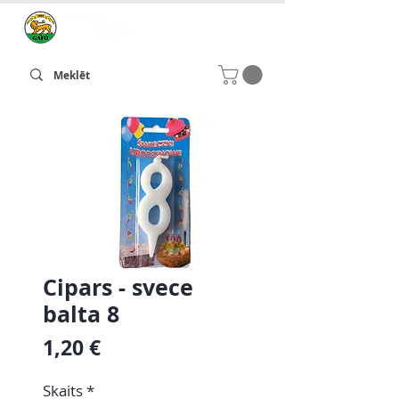
Cipars - svece
balta 8
Cena
1,20 €
Skaits
*