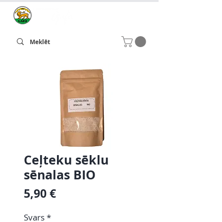
Ceļteku sēklu
sēnalas BIO
Cena
5,90 €
Svars
*