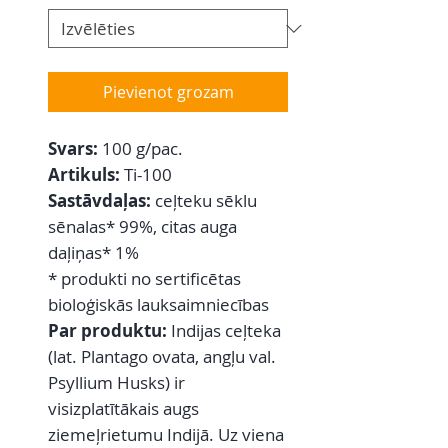
Pievienot grozam
Svars:
100 g/pac.
Artikuls:
Ti-100
Sastāvdaļas:
ceļteku sēklu
sēnalas* 99%, citas auga
daļiņas* 1%
* produkti no sertificētas
bioloģiskās lauksaimniecības
Par produktu:
Indijas ceļteka
(lat. Plantago ovata, angļu val.
Psyllium Husks) ir
visizplatītākais augs
ziemeļrietumu Indijā. Uz viena