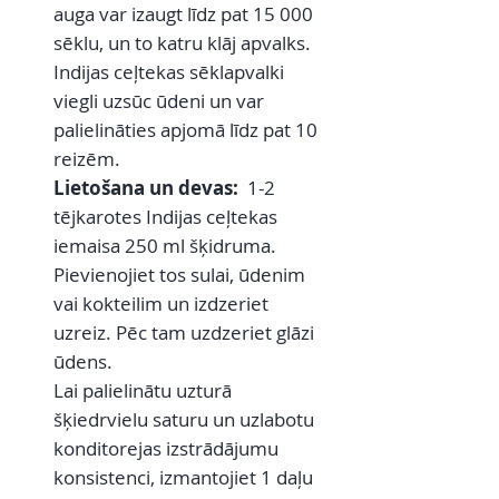
auga var izaugt līdz pat 15 000
sēklu, un to katru klāj apvalks.
Indijas ceļtekas sēklapvalki
viegli uzsūc ūdeni un var
palielināties apjomā līdz pat 10
reizēm.
Lietošana un devas:
1-2
tējkarotes Indijas ceļtekas
iemaisa 250 ml šķidruma.
Pievienojiet tos sulai, ūdenim
vai kokteilim un izdzeriet
uzreiz. Pēc tam uzdzeriet glāzi
ūdens.
Lai palielinātu uzturā
šķiedrvielu saturu un uzlabotu
konditorejas izstrādājumu
konsistenci, izmantojiet 1 daļu