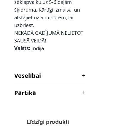
sēklapvalku uz 5-6 daļām
šķidruma. Kārtīgi izmaisa un
atstājiet uz 5 minūtēm, lai
uzbriest.
NEKĀDĀ GADĪJUMĀ NELIETOT
SAUSĀ VEIDĀ!
Valsts:
Indija
Veselībai
Ceļtekas sēklu sēnalas pozitīvi
Pārtikā
ietekmē gremošanas sistēmas
darbību, palīdz kontrolēt ēstgribu,
Ceļtekas ir nozīmīga sastāvdaļa
palielinot sāta sajūtu. Tās palīdz
produktiem ar zemu ogļhidrātu
regulēt augstu holesterīna un
saturu. Pateicoties savām
cukura līmeni asinīs.
Līdzīgi produkti
unikālajām absorbējošajām
īpašībām, šie milti, pievienojot