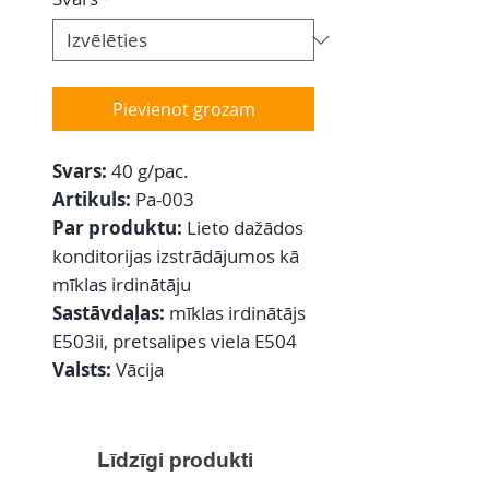
Pievienot grozam
Svars:
40 g/pac.
Artikuls:
Pa-003
Par produktu:
Lieto dažādos
konditorijas izstrādājumos kā
mīklas irdinātāju
Sastāvdaļas:
mīklas irdinātājs
E503ii, pretsalipes viela E504
Valsts:
Vācija
Līdzīgi produkti