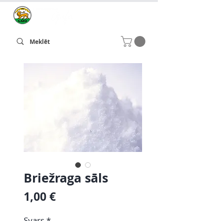
Briežraga sāls
Cena
1,00 €
Svars
*