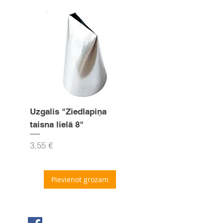
Uzgalis "Ziedlapiņa
Uzgalis "Zvaigznīte
taisna lielā 8"
15mm
Cena
Cena
3,55 €
3,55 €
Pievienot grozam