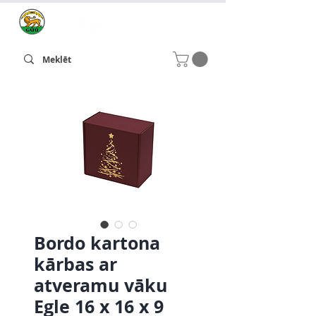
Bordo kartona
kārbas ar
atveramu vāku
Egle 16 x 16 x 9