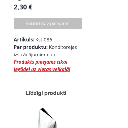
Cena
2,30 €
Šobrīd nav pieejams!
Artikuls:
Kst-086
Par produktu:
Konditorejas
izstrādājumiem u.c.
Produkts pieejams tikai
iegādei uz vietas veikalā!
Līdzīgi produkti