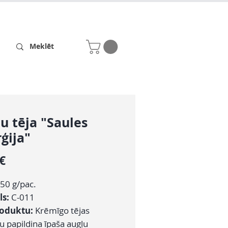
Receptes
Par mums
u tēja "Saules
ģija"
Cena
 €
50 g/pac.
ls:
C-011
roduktu:
Krēmīgo tējas
u papildina īpaša augļu