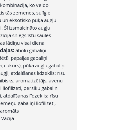
 kombinācija, ko veido
iskās zemenes, sulīgie
u un eksotisko pūķa augļu
i. Šī izsmalcināto augļu
cija sniegs īstu saules
as lādiņu visai dienai
daļas:
ābolu gabaliņi
ēti), papaijas gabaliņi
a, cukurs), pūķa augļu gabaliņi
ugļi, atdalīšanas līdzeklis: rīsu
 hibisks, aromatizētājs, aveņu
 liofilizēti, persiku gabaliņi
i, atdalīšanas līdzeklis: rīsu
 zemeņu gabaliņi liofilizēti,
 aromāts
Vācija