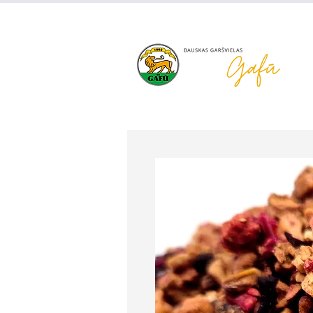
+371 63 922 465
gafu@inbo