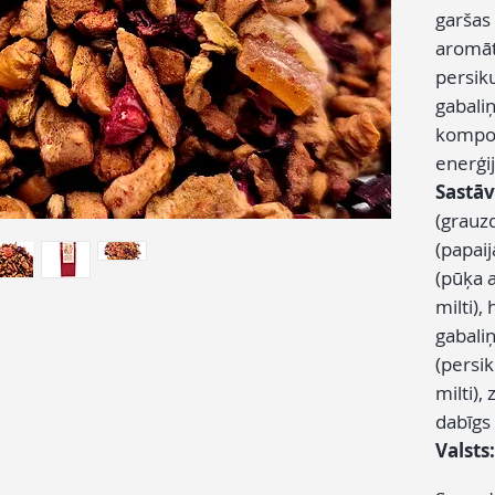
garšas
aromāt
persik
gabaliņ
kompozī
enerģij
Sastāv
(grauzd
(papaij
(pūķa a
milti),
gabaliņi
(persik
milti),
dabīgs
Valsts: