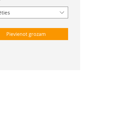
*
ēties
Pievienot grozam