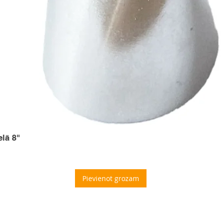
elā 8"
Pievienot grozam