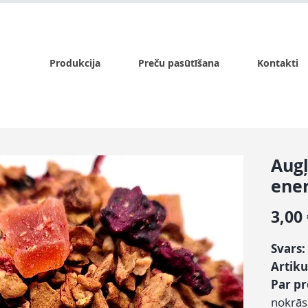
x.lv
P - Pk. 9:00 - 17:00, S - 9:00 - 14:00, Sv. - slēgts
Produkcija
Preču pasūtīšana
Kontakti
Augļ
ener
3,00
Svars:
Artiku
Par p
nokrās