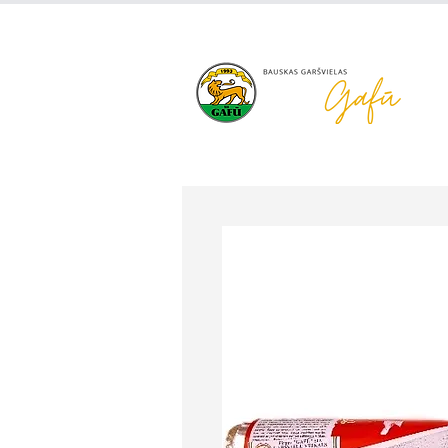
+371 63 922 465
gafu@inbo