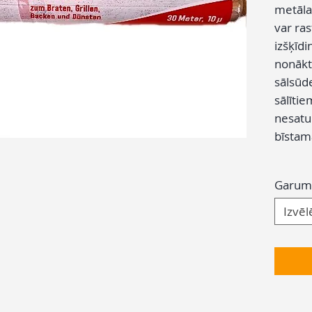
metāla
var ras
izšķīdi
nonākt
sālsūde
sālītie
nesatur
bīstama
Garum
Izvēl