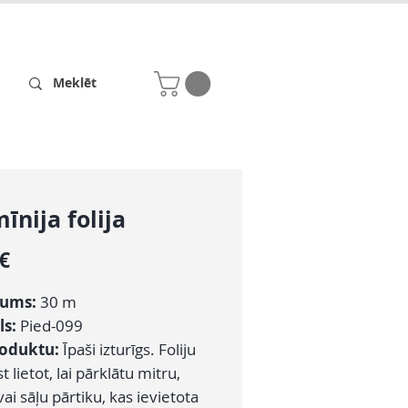
Receptes
Par mums
īnija folija
Cena
 €
ums:
30 m
ls:
Pied-099
roduktu:
Īpaši izturīgs. Foliju
t lietot, lai pārklātu mitru,
ai sāļu pārtiku, kas ievietota