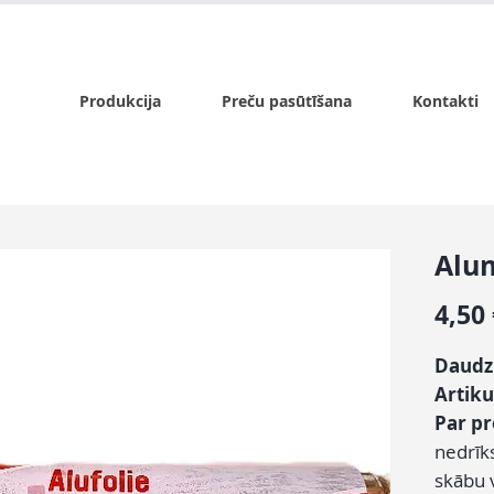
x.lv
P - Pk. 9:00 - 17:00, S - 9:00 - 14:00, Sv. - slēgts
Produkcija
Preču pasūtīšana
Kontakti
Alum
4,50
Daudz
Artiku
Par p
nedrīks
skābu v