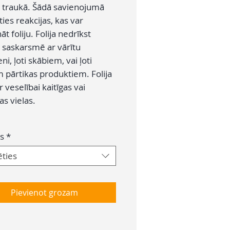
 traukā. Šādā savienojumā
ties reakcijas, kas var
nāt foliju. Folija nedrīkst
 saskarsmē ar vārītu
ni, ļoti skābiem, vai ļoti
m pārtikas produktiem. Folija
 veselībai kaitīgas vai
s vielas.
s
*
ēties
Pievienot grozam