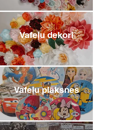
Vafeļu dekori
Vafeļu plāksnes