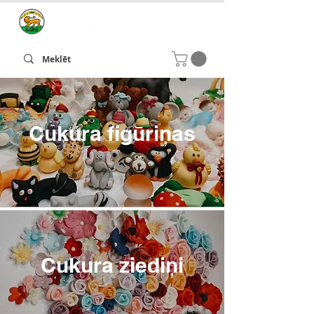
Cukura figūriņas
Cukura ziediņi