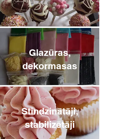
Glazūras,
dekormasas
Stindzinātāji,
stabilizētāji