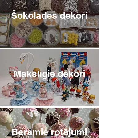
Šokolādes dekori
Mākslīgie dekori
Beramie rotājumi