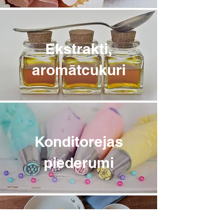
Ekstrakti,
aromātcukuri
Konditorejas
piederumi