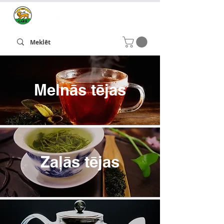
Melnās tējas
Zaļās tējas