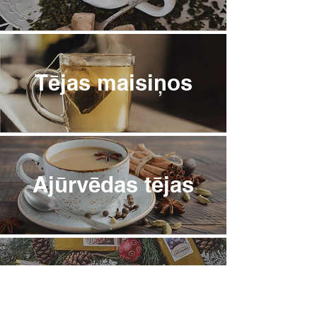
Tējas maisiņos
Ajūrvēdas tējas
Ziemassvētku