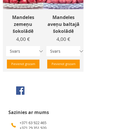
Mandeles
Mandeles
zemeņu
aveņu baltajā
šokolādē
šokolādē
Cena
Cena
4,00 €
4,00 €
Pievienot grozam
Pievienot grozam
Seko mums Facebook
Sazinies ar mums
+371 63 922 465
+371 29 351 920