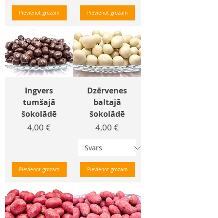
Pievienot grozam
Pievienot grozam
Ingvers
Dzērvenes
tumšajā
baltajā
šokolādē
šokolādē
Cena
Cena
4,00 €
4,00 €
Pievienot grozam
Pievienot grozam