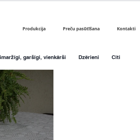
x.lv
P - Pk. 9:00 - 17:00, S - 9:00 - 14:00, Sv. - slēgts
Produkcija
Preču pasūtīšana
Kontakti
Smaržīgi, garšīgi, vienkārši
Dzērieni
Citi