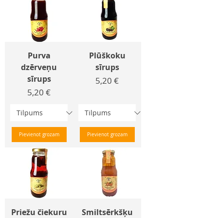
Purva
Plūškoku
dzērveņu
sīrups
sīrups
Cena
5,20 €
Cena
5,20 €
Pievienot grozam
Pievienot grozam
Priežu čiekuru
Smiltsērkšķu