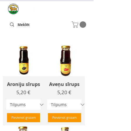
Aroniju sīrups
Aveņu sīrups
Cena
Cena
5,20 €
5,20 €
Pievienot grozam
Pievienot grozam