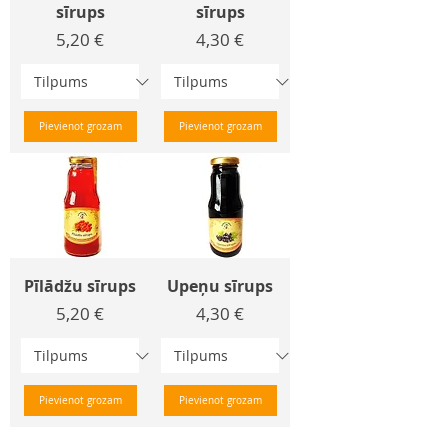
sīrups
sīrups
Cena
Cena
5,20 €
4,30 €
Pievienot grozam
Pievienot grozam
Pīlādžu sīrups
Upeņu sīrups
Cena
Cena
5,20 €
4,30 €
Pievienot grozam
Pievienot grozam