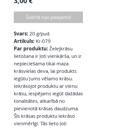
Cena
3,00 €
Šobrīd nav pieejams!
Svars:
20 g/pud.
Artikuls:
Kr-079
Par produktu:
Želejkrāsu
lietošana ir ļoti vienkārša, un ir
nepieciešama tikai maza
krāsvielas deva, lai produkts
iegūtu Jums vēlamo krāsu.
Iekrāsojot produktu ar vienu
krāsu, iespējams iegūt dažādas
tonalitātes, atkarībā no
pievienotā krāsas daudzuma.
Šīs krāsas produktu iekrāso
vienmērīgi. Tās lieto ļoti