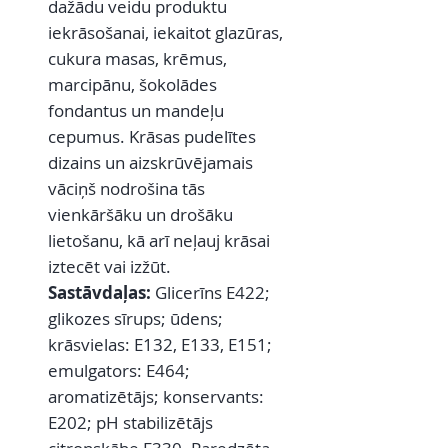
dažādu veidu produktu
iekrāsošanai, iekaitot glazūras,
cukura masas, krēmus,
marcipānu, šokolādes
fondantus un mandeļu
cepumus. Krāsas pudelītes
dizains un aizskrūvējamais
vāciņš nodrošina tās
vienkāršāku un drošāku
lietošanu, kā arī neļauj krāsai
iztecēt vai izžūt.
Sastāvdaļas:
Glicerīns E422;
glikozes sīrups; ūdens;
krāsvielas: E132, E133, E151;
emulgators: E464;
aromatizētājs; konservants:
E202; pH stabilizētājs