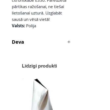
citronskābe E330. Paredzēta
pārtikas ražošanai, ne tiešai
lietošanai uzturā. Uzglabāt
sausā un vēsā vietā!
Valsts:
Polija
Deva
Konditorejas izstrādājumiem -
max 4,7 g uz 1 kg produkta;
Dekorācijām, glazūrām,
Līdzīgi produkti
rotājumiem, pildījumiem (izņemot
uz augļiem bāzētām) - max 7,9 g
uz 1 kg produkta.