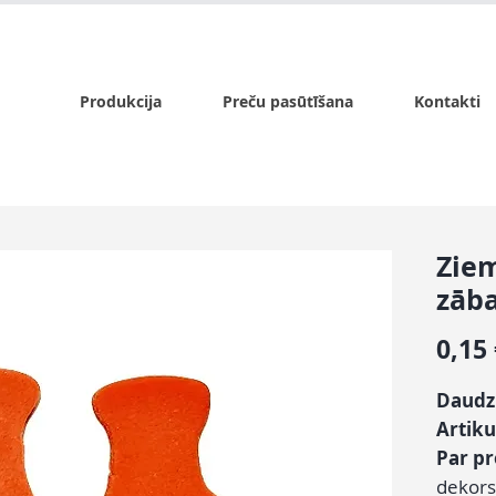
x.lv
P - Pk. 9:00 - 17:00, S - 9:00 - 14:00, Sv. - slēgts
Produkcija
Preču pasūtīšana
Kontakti
Zie
zāba
0,15
Daud
Artiku
Par p
dekors,