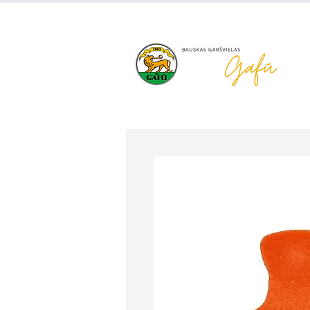
+371 63 922 465
gafu@inbo