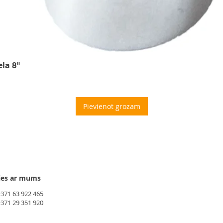
elā 8"
Pievienot grozam
ies ar mums
+371 63 922 465
+371 29 351 920