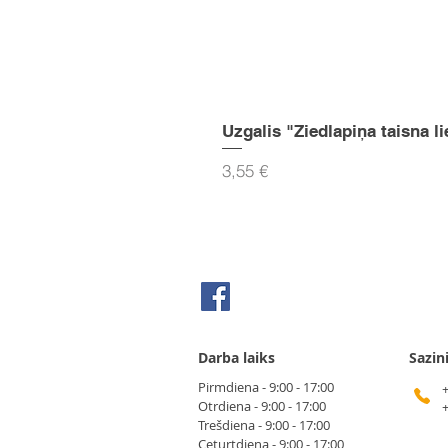
Uzgalis "Ziedlapiņa taisna li
Cena
3,55 €
Seko mums Facebook
Darba laiks
Sazin
Pirmdiena - 9:00 - 17:00
Otrdiena - 9:00 - 17:00
Trešdiena - 9:00 - 17:00
Ceturtdiena - 9:00 - 17:00