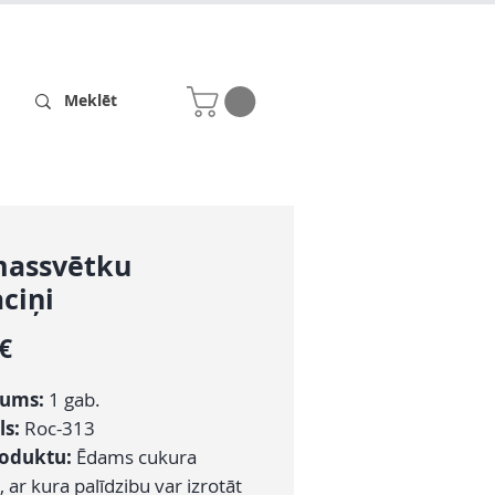
Receptes
Par mums
massvētku
ciņi
Cena
 €
zums:
1 gab.
ls:
Roc-313
roduktu:
Ēdams cukura
 ar kura palīdzibu var izrotāt