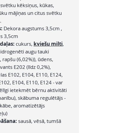
svētku kēksiņus, kūkas,
ūku mājiņas un citus svētku
.
s:
Dekora augstums 3,5cm ,
s 3,5cm
daļas:
cukurs,
kviešu milti
,
hidrogenēti augu tauki
, rapšu (6,02%)), ūdens,
vants E202 (līdz 0,2%),
elas E102, E104, E110, E124,
E102, E104, E110, E124 - var
līgi ietekmēt bērnu aktivitāti
anību), skābuma regulētājs -
skābe, aromatizētājs
ļu)
bāšana:
sausā, vēsā, tumšā