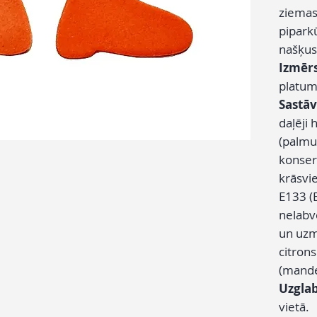
ziemas
pipark
našķus
Izmēr
platum
Sastāv
daļēji 
(palmu
konser
krāsvi
E133 (
nelabvē
un uzm
citron
(mande
Uzgla
vietā.