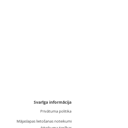
Uzgalis "Zvaigznīte 3"
Cena
3,55 €
Svarīga informācija
Privātuma politika
Mājaslapas lietošanas noteikumi
Atteikuma tiesības