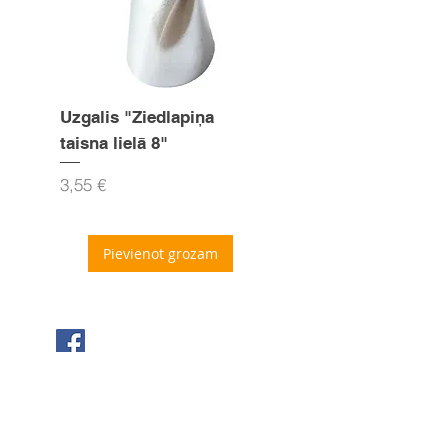
Uzgalis "Ziedlapiņa
Uzgalis "Zvaigznīte
taisna lielā 8"
15mm
Cena
Cena
3,55 €
3,55 €
Pievienot grozam
Seko mums Facebook
Sazinies ar mums