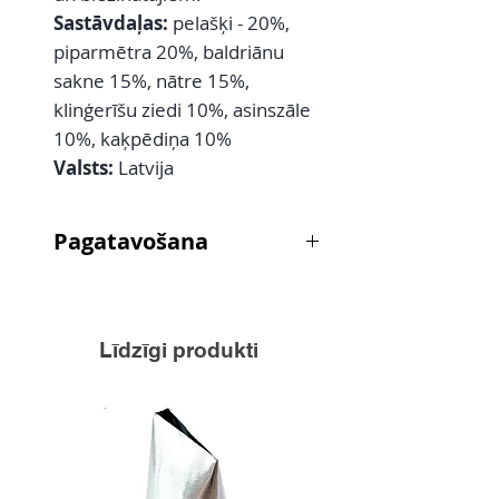
Sastāvdaļas:
pelašķi - 20%,
piparmētra 20%, baldriānu
sakne 15%, nātre 15%,
klinģerīšu ziedi 10%, asinszāle
10%, kaķpēdiņa 10%
Valsts:
Latvija
Pagatavošana
1-2 tējkarotes aplej ar 200 ml
verdoša ūdens, ļauj ievilkties 20-
40 min
Līdzīgi produkti