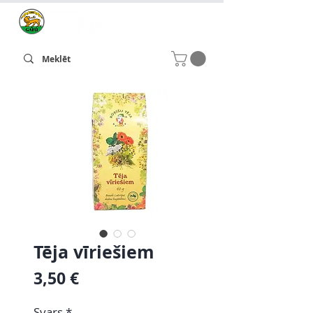
Tēja vīriešiem
Cena
3,50 €
Svars
*