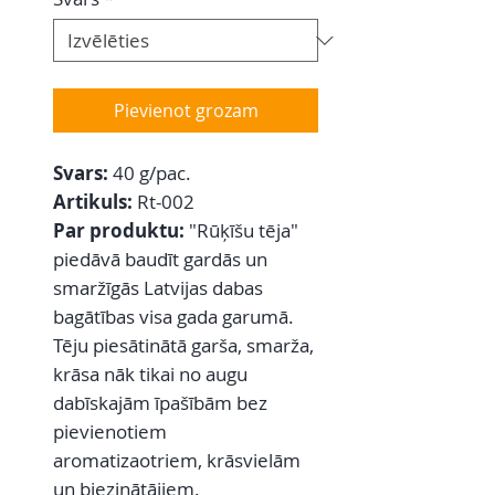
Pievienot grozam
Svars:
40 g/pac.
Artikuls:
Rt-002
Par produktu:
"Rūķīšu tēja"
piedāvā baudīt gardās un
smaržīgās Latvijas dabas
bagātības visa gada garumā.
Tēju piesātinātā garša, smarža,
krāsa nāk tikai no augu
dabīskajām īpašībām bez
pievienotiem
aromatizaotriem, krāsvielām
un biezinātājiem.