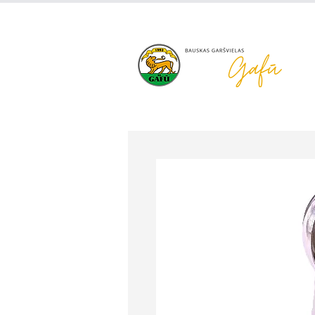
+371 63 922 465
gafu@inbo