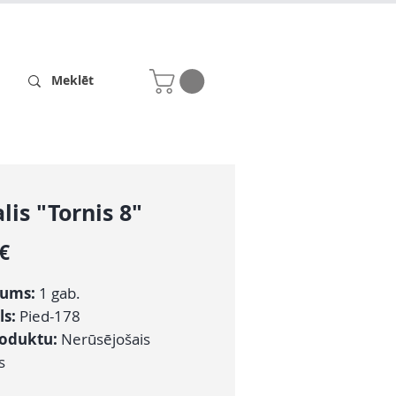
Receptes
Par mums
lis "Tornis 8"
Cena
 €
ums:
1 gab.
ls:
Pied-178
roduktu:
Nerūsējošais
s