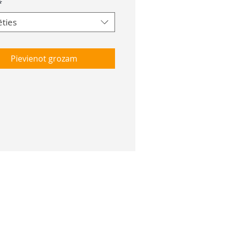
*
ēties
Pievienot grozam