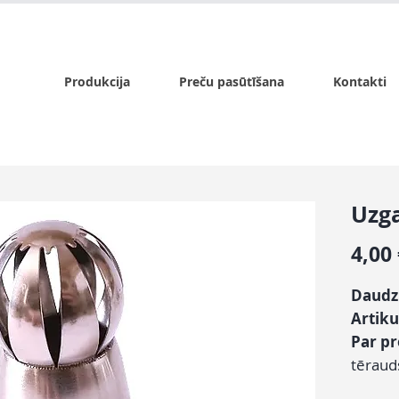
x.lv
P - Pk. 9:00 - 17:00, S - 9:00 - 14:00, Sv. - slēgts
Produkcija
Preču pasūtīšana
Kontakti
Uzga
4,00
Daudz
Artiku
Par p
tēraud