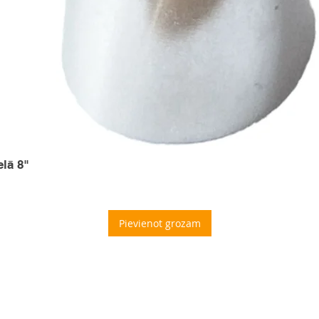
elā 8"
Pievienot grozam