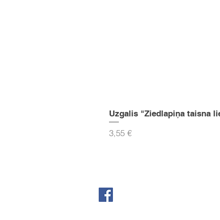
Uzgalis "Ziedlapiņa taisna li
Cena
3,55 €
Seko mums Facebook