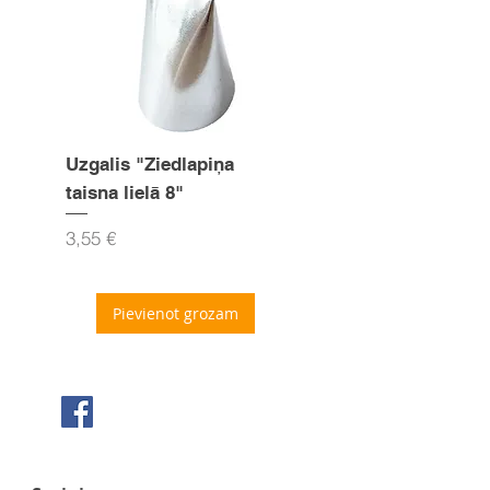
Uzgalis "Ziedlapiņa
Uzgalis "Zvaigznīte
taisna lielā 8"
15mm
Cena
Cena
3,55 €
3,55 €
Pievienot grozam
Seko mums Facebook