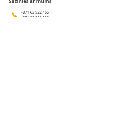
Sazinies ar mums
+371 63 922 465
+371 29 351 920
gafu@inbox.lv
Kalna iela 7, Bauska
Darba laiks
Pirmdiena - 9:00 - 17:00
Otrdiena - 9:00 - 17:00
Trešdiena - 9:00 - 17:00
Ceturtdiena - 9:00 - 17:00
Piektdiena - 9:00 - 17:00
Sestdiena - 9:00 - 14:00
Svētdiena - slēgts
Svarīga informācija
Privātuma politika
Mājaslapas lietošanas noteikumi