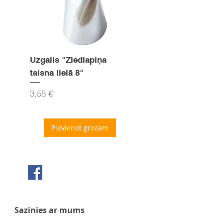
Uzgalis "Ziedlapiņa
Uzgalis "Zvaigznīte
taisna lielā 8"
15mm
Cena
Cena
3,55 €
3,55 €
Pievienot grozam
Seko mums Facebook
Sazinies ar mums