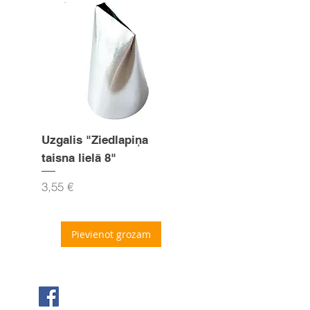
Uzgalis "Ziedlapiņa
Uzgalis "Zvaigznīte
taisna lielā 8"
15mm
Cena
Cena
3,55 €
3,55 €
Pievienot grozam
Seko mums Facebook