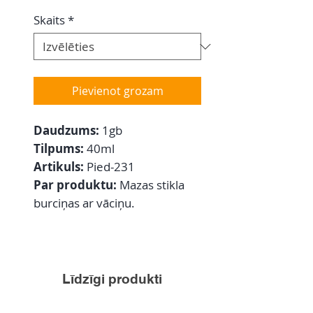
Skaits
*
Pievienot grozam
Daudzums:
1gb
Tilpums:
40ml
Artikuls:
Pied-231
Par produktu:
Mazas stikla
burciņas ar vāciņu.
Līdzīgi produkti