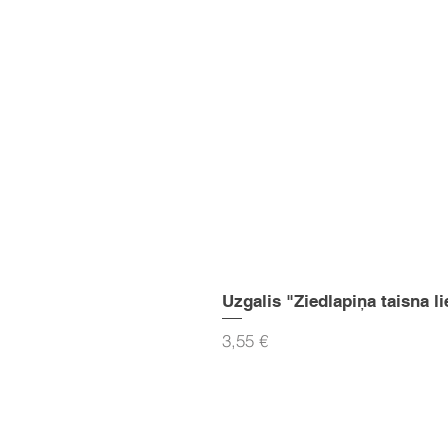
Uzgalis "Ziedlapiņa taisna li
Cena
3,55 €