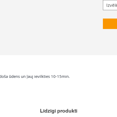
Izvēl
doša ūdens un ļauj ievilkties 10-15min.
Līdzīgi produkti