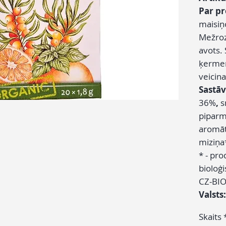
Par p
maisiņ
Mežroz
avots. 
ķermeņ
veicin
Sastāv
36%
,
s
piparm
aromāts
miziņa
* - pro
bioloģi
CZ-BIO
Valsts
Skaits