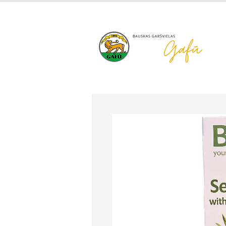
+371 63 922 465
gafu@inbo