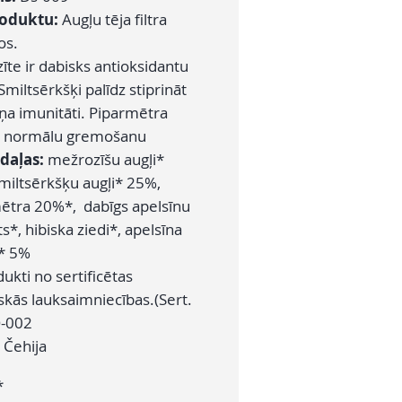
roduktu:
Augļu tēja filtra
os.
īte ir dabisks antioksidantu
Smiltsērkšķi palīdz stiprināt
a imunitāti. Piparmētra
a normālu gremošanu
daļas:
mežrozīšu augļi*
miltsērkšķu augļi* 25%,
ētra 20%*, dabīgs apelsīnu
*, hibiska ziedi*, apelsīna
* 5%
dukti no sertificētas
skās lauksaimniecības.(Sert.
-002
:
Čehija
*