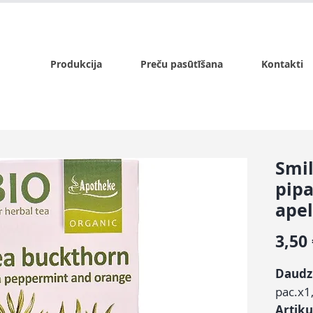
x.lv
P - Pk. 9:00 - 17:00, S - 9:00 - 14:00, Sv. - slēgts
Produkcija
Preču pasūtīšana
Kontakti
Smil
pip
apel
3,50
Daud
pac.x1
Artiku