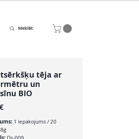
Receptes
Par mums
tsērkšķu tēja ar
armētru un
sīnu BIO
Cena
 €
zums:
1
iepakojums / 20
,8g
ls:
Ds-009