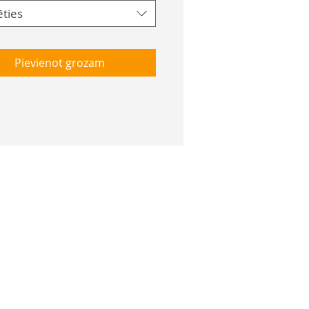
ēties
Pievienot grozam