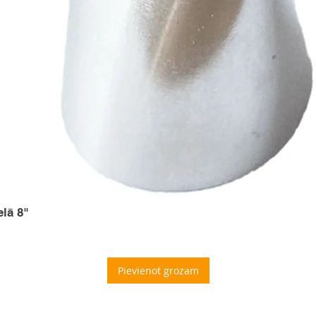
elā 8"
Pievienot grozam