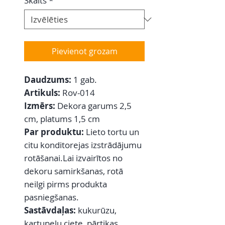
Skaits
*
Pievienot grozam
Daudzums:
1 gab.
Artikuls:
Rov-014
Izmērs:
Dekora garums 2,5
cm, platums 1,5 cm
Par produktu:
Lieto tortu un
citu konditorejas izstrādājumu
rotāšanai.Lai izvairītos no
dekoru samirkšanas, rotā
neilgi pirms produkta
pasniegšanas.
Sastāvdaļas:
kukurūzu,
kartupeļu ciete, pārtikas