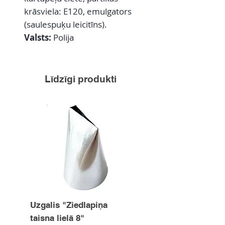
krāsviela: E120, emulgators
(saulespuķu leicitīns).
Valsts:
Polija
Līdzīgi produkti
Uzgalis "Ziedlapiņa
Uzgalis "Zvaigznīte
taisna lielā 8"
15mm