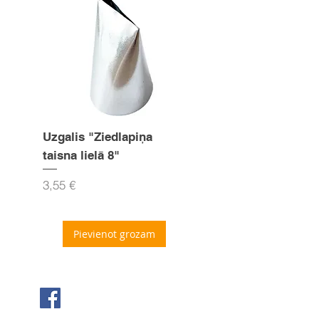
Uzgalis "Ziedlapiņa
Uzgalis "Zvaigznīte
taisna lielā 8"
15mm
Cena
Cena
3,55 €
3,55 €
Pievienot grozam
Seko mums Facebook