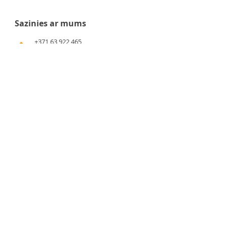
Sazinies ar mums
+371 63 922 465
+371 29 351 920
gafu@inbox.lv
Kalna iela 7, Bauska
Darba laiks
Pirmdiena - 9:00 - 17:00
Otrdiena - 9:00 - 17:00
Trešdiena - 9:00 - 17:00
Ceturtdiena - 9:00 - 17:00
Piektdiena - 9:00 - 17:00
Sestdiena - 9:00 - 14:00
Svētdiena - slēgts
Svarīga informācija