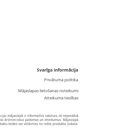
Cena
3,55 €
Svarīga informācija
Privātuma politika
Mājaslapas lietošanas noteikumi
Atteikuma tiesības
ijai mājaslapā ir informatīvs raksturs, tā nepiedāvā
vai ārstnieciskus padomus un ieteikumus. Mājaslapā
ktu bildes var atškirties no reāla produkta izskata.