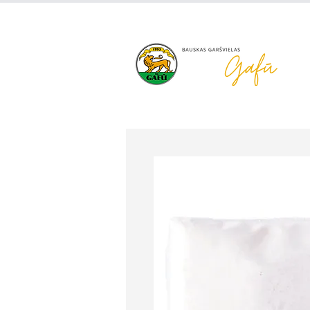
+371 63 922 465
gafu@inbo