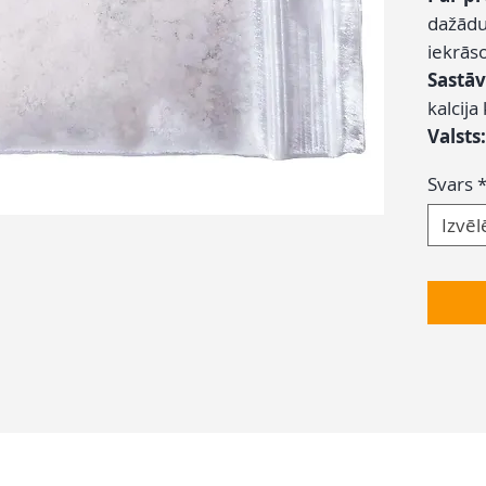
dažādu
iekrās
Sastāv
kalcij
Valsts
Svars
Izvēl