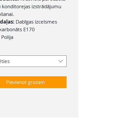
 konditorejas izstrādājumu
ošanai.
daļas:
Dabīgas izcelsmes
a karbonāts E170
:
Polija
*
ēties
Pievienot grozam