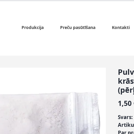
x.lv
P - Pk. 9:00 - 17:00, S - 9:00 - 14:00, Sv. - slēgts
Produkcija
Preču pasūtīšana
Kontakti
Pulv
krās
(pēr
1,50
Svars:
Artiku
Par p