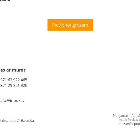
Pievienot grozam
ies ar mums
+371 63 922 465
+371 29 351 920
gafu@inbox.lv
Pieejamai informāc
alna iela 7, Bauska
medicīniskus 
redzamās produ