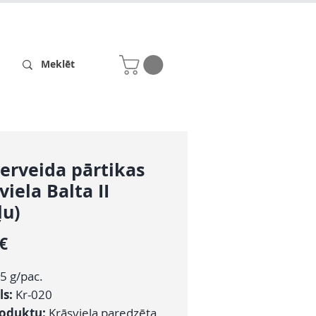
Receptes
Par mums
erveida pārtikas
viela Balta II
ļu)
Cena
 €
5 g/pac.
ls:
Kr-020
roduktu:
Krāsviela paredzēta