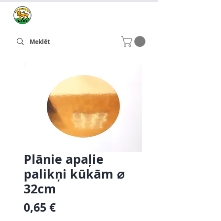
Plānie apaļie
palikņi kūkām ⌀
32cm
Cena
0,65 €