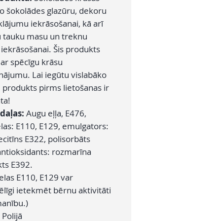
o šokolādes glazūru, dekoru
klājumu iekrāsošanai, kā arī
 tauku masu un treknu
iekrāsošanai. Šis produkts
 ar spēcīgu krāsu
nājumu. Lai iegūtu vislabāko
 produkts pirms lietošanas ir
ta!
daļas:
Augu eļļa, E476,
elas: E110, E129, emulgators:
ecitīns E322, polisorbāts
antioksidants: rozmarīna
kts E392.
ielas E110, E129 var
līgi ietekmēt bērnu aktivitāti
anību.)
:
Polijā