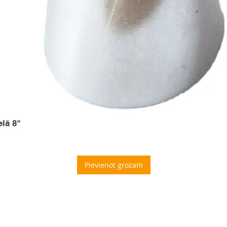
elā 8"
Pievienot grozam