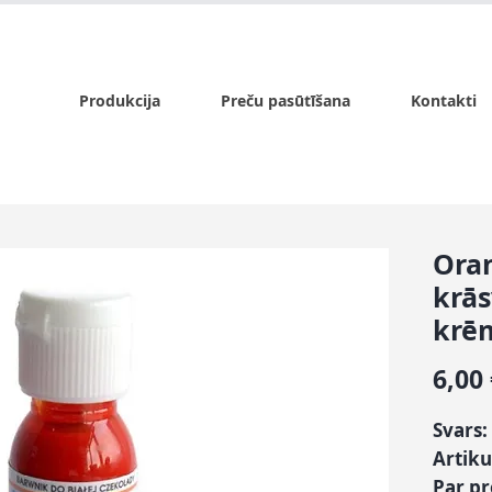
x.lv
P - Pk. 9:00 - 17:00, S - 9:00 - 14:00, Sv. - slēgts
Produkcija
Preču pasūtīšana
Kontakti
Oran
krās
krē
6,00
Svars:
Artiku
Par p