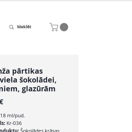
Receptes
Par mums
ža pārtikas
viela šokolādei,
miem, glazūrām
Cena
 €
18 ml/pud.
ls:
Kr-036
roduktu:
Šokolādes krāsas