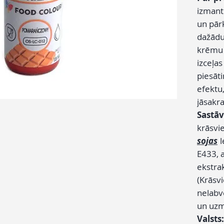
izmant
un pār
dažādu
krēmu 
izceļas
piesāti
efektu,
jāsakra
Sastāv
krāsvi
sojas
l
E433, 
ekstra
(Krāsv
nelabvē
un uzm
Valsts