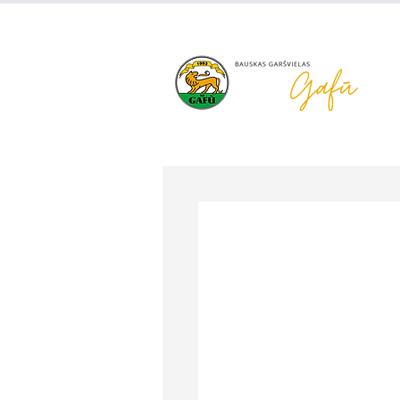
+371 63 922 465
gafu@inbo