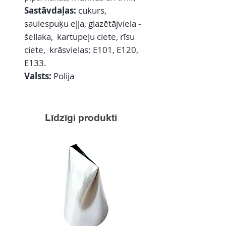
Sastāvdaļas:
cukurs,
saulespuķu eļļa, glazētājviela -
šellaka, kartupeļu ciete, rīsu
ciete, krāsvielas: E101, E120,
E133.
Valsts:
Polija
Līdzīgi produkti