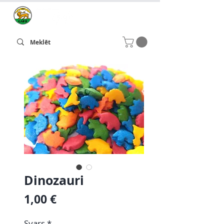
Dinozauri
Cena
1,00 €
Svars
*