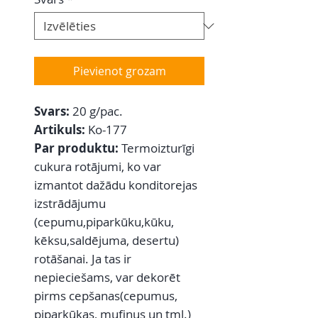
Pievienot grozam
Svars:
20 g/pac.
Artikuls:
Ko-177
Par produktu:
Termoizturīgi
cukura rotājumi, ko var
izmantot dažādu konditorejas
izstrādājumu
(cepumu,piparkūku,kūku,
kēksu,saldējuma, desertu)
rotāšanai. Ja tas ir
nepieciešams, var dekorēt
pirms cepšanas(cepumus,
piparkūkas, mufinus un tml.)