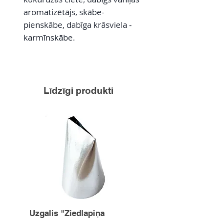
aromatizētājs, skābe-
pienskābe, dabīga krāsviela -
karmīnskābe.
Līdzīgi produkti
Uzgalis "Ziedlapiņa
Uzgalis "Zvaigznīte