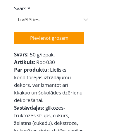
Svars
*
Pievienot grozam
Svars:
50 g/iepak.
Artikuls:
Roc-030
Par produktu:
Lielisks
konditorejas iztrādājumu
dekors. var izmantot arī
kkakao un šokolādes dzērienu
dekorēšanai.
Sastāvdaļas:
glikozes-
fruktozes sīrups, cukurs,
želatīns (cūkādu), dekstroze,
kukurūzas ciete, dabīgs vaniļas