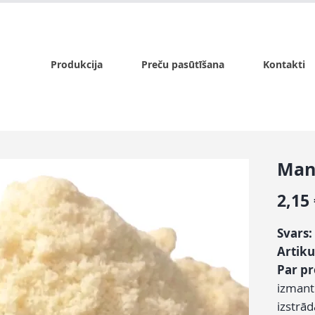
x.lv
P - Pk. 9:00 - 17:00, S - 9:00 - 14:00, Sv. - slēgts
Produkcija
Preču pasūtīšana
Kontakti
Man
2,15
Svars:
Artiku
Par p
izmant
izstrā