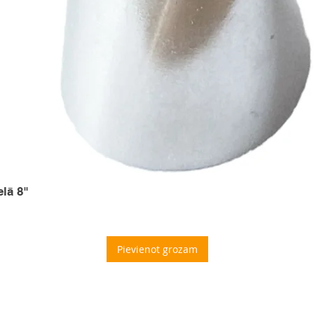
elā 8"
Pievienot grozam