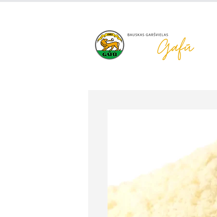
+371 63 922 465
gafu@inbo