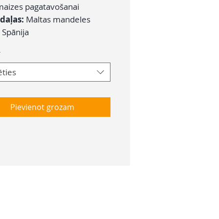
maizes pagatavošanai
daļas:
Maltas mandeles
:
Spānija
*
ēties
Pievienot grozam