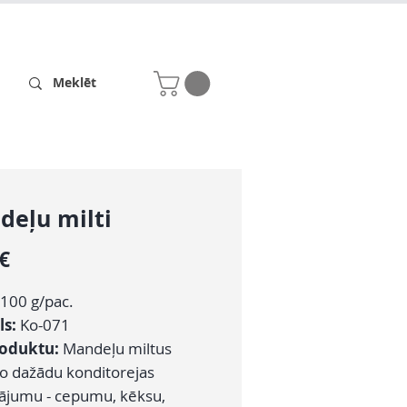
Receptes
Par mums
deļu milti
Cena
 €
100 g/pac.
ls:
Ko-071
roduktu:
Mandeļu miltus
o dažādu konditorejas
dājumu - cepumu, kēksu,