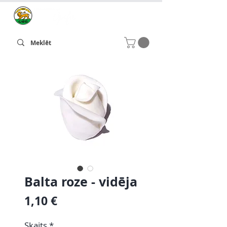
Balta roze - vidēja
Cena
1,10 €
Skaits
*