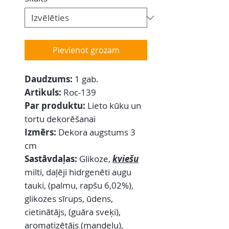
Pievienot grozam
Daudzums:
1 gab.
Artikuls:
Roc-139
Par produktu:
Lieto kūku un
tortu dekorēšanai
Izmērs:
Dekora augstums 3
cm
Sastāvdaļas:
Glikoze,
kviešu
milti, daļēji hidrgenēti augu
tauki, (palmu, rapšu 6,02%),
glikozes sīrups, ūdens,
cietinātājs, (guāra sveķi),
aromatizētājs (mandeļu),