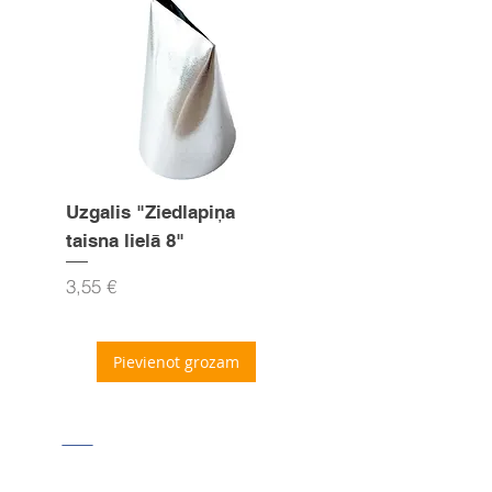
Uzgalis "Ziedlapiņa
Uzgalis "Zvaigznīte
taisna lielā 8"
15mm
Cena
Cena
3,55 €
3,55 €
Pievienot grozam
Seko mums Facebook