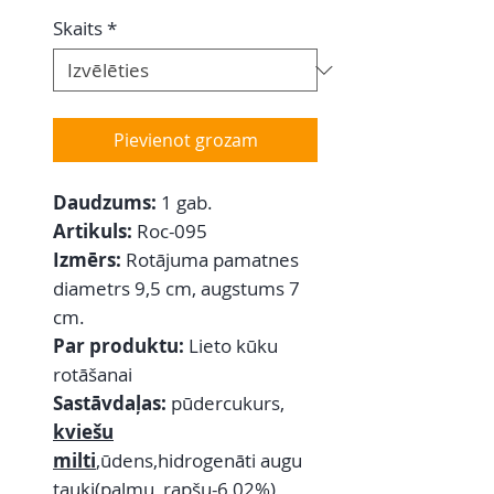
Skaits
*
Pievienot grozam
Daudzums:
1 gab.
Artikuls:
Roc-095
Izmērs:
Rotājuma pamatnes
diametrs 9,5 cm, augstums 7
cm.
Par produktu:
Lieto kūku
rotāšanai
Sastāvdaļas:
pūdercukurs,
kviešu
milti
,ūdens,hidrogenāti augu
tauki(palmu, rapšu-6,02%),