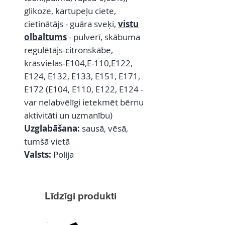
glikoze, kartupeļu ciete,
cietinātājs - guāra sveķi,
vistu
olbaltums
- pulverī, skābuma
regulētājs-citronskābe,
krāsvielas-E104,E-110,E122,
E124, E132, E133, E151, E171,
E172 (E104, E110, E122, E124 -
var nelabvēlīgi ietekmēt bērnu
aktivitāti un uzmanību)
Uzglabāšana:
sausā, vēsā,
tumšā vietā
Valsts:
Polija
Līdzīgi produkti